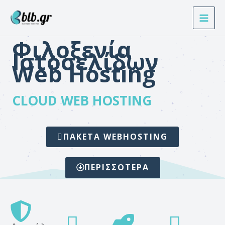
Μετάβαση
στο
περιεχόμενο
Φιλοξενία
Ιστοσελίδων​
Web Hosting
CLOUD WEB HOSTING
ΠΑΚΕΤΑ WEBHOSTING
ΠΕΡΙΣΣΌΤΕΡΑ