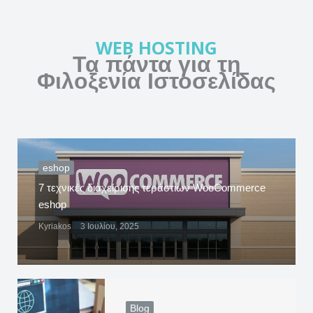
WEB HOSTING
Τα πάντα για τη
Φιλοξενία Ιστοσελίδας
eshop
7 τεχνικές διαχείρισης τεράστιων WooCommerce
eshop
Kyriakos
3 Ιουλίου, 2025
Blog