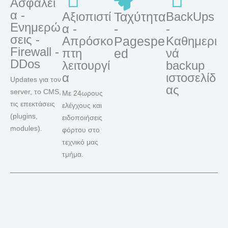
Ασφάλει
α -
Αξιοπιστί
Ταχύτητα
BackUps
Ενημερώ
α -
-
-
σεις -
Απρόσκο
Pagespe
Καθημερι
Firewall -
πτη
ed
νά
DDos
λειτουργί
backup
α
ιστοσελίδ
Updates για τον
ας
server, το CMS,
Με 24ωρους
τις επεκτάσεις
ελέγχους και
(plugins,
ειδοποιήσεις
modules).
φόρτου στο
τεχνικό μας
τμήμα.