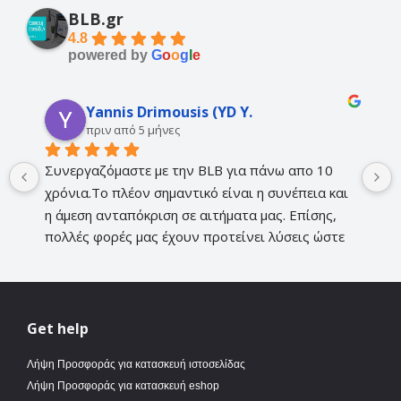
BLB.gr
4.8
powered by
G
o
o
g
l
e
Yannis Drimousis (YD Y.
πριν από 5 μήνες
Συνεργαζόμαστε με την BLB για πάνω απο 10 
χρόνια.Το πλέον σημαντικό είναι η συνέπεια και 
η άμεση ανταπόκριση σε αιτήματα μας. Επίσης, 
πολλές φορές μας έχουν προτείνει λύσεις ώστε 
να βελτιώσουν την εικόνα μας στα Media και 
έχουν προχωρήσει σε βελτιώσεις όπως αλλαγή 
server, πριν αυτό αποτελέσει πρόβλημα για την 
επιχείρηση μας.Είναι πάντα δίπλα μας και το 
Get help
εκτιμάμε ιδιαίτερα!!!!!
Λήψη Προσφοράς για κατασκευή ιστοσελίδας
Λήψη Προσφοράς για κατασκευή eshop