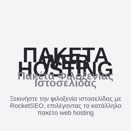
ΠΑΚΕΤΑ
WEB
HOSTING
Πακέτα Φιλοξενίας
Ιστοσελίδας
Ξεκινήστε την φιλοξενία ιστοσελίδας με
RocketSEO, επιλέγοντας το κατάλληλο
πακέτο web hosting