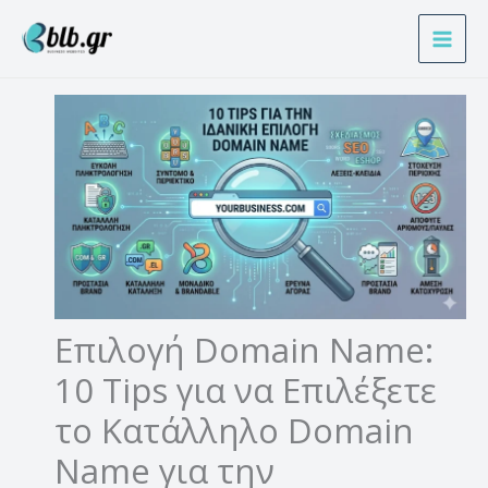
Μετάβαση
Α
στο
ν
περιεχόμενο
α
ζ
ή
τ
η
σ
η
Επιλογή Domain Name:
10 Tips για να Επιλέξετε
το Κατάλληλο Domain
Name για την