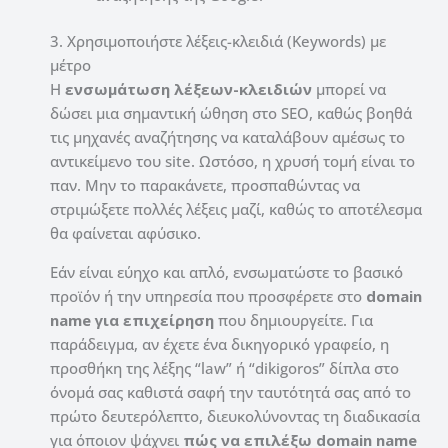
3. Χρησιμοποιήστε λέξεις-κλειδιά (Keywords) με
μέτρο
Η
ενσωμάτωση λέξεων-κλειδιών
μπορεί να
δώσει μια σημαντική ώθηση στο SEO, καθώς βοηθά
τις μηχανές αναζήτησης να καταλάβουν αμέσως το
αντικείμενο του site. Ωστόσο, η χρυσή τομή είναι το
παν. Μην το παρακάνετε, προσπαθώντας να
στριμώξετε πολλές λέξεις μαζί, καθώς το αποτέλεσμα
θα φαίνεται αφύσικο.
Εάν είναι εύηχο και απλό, ενσωματώστε το βασικό
προϊόν ή την υπηρεσία που προσφέρετε στο
domain
name για επιχείρηση
που δημιουργείτε. Για
παράδειγμα, αν έχετε ένα δικηγορικό γραφείο, η
προσθήκη της λέξης “law” ή “dikigoros” δίπλα στο
όνομά σας καθιστά σαφή την ταυτότητά σας από το
πρώτο δευτερόλεπτο, διευκολύνοντας τη διαδικασία
για όποιον ψάχνει
πώς να επιλέξω domain name