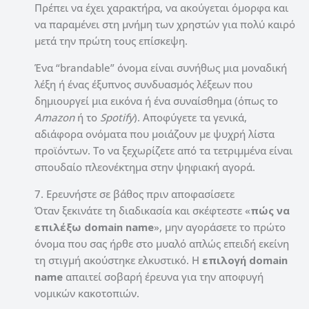
Πρέπει να έχει χαρακτήρα, να ακούγεται όμορφα και
να παραμένει στη μνήμη των χρηστών για πολύ καιρό
μετά την πρώτη τους επίσκεψη.
Ένα “brandable” όνομα είναι συνήθως μια μοναδική
λέξη ή ένας έξυπνος συνδυασμός λέξεων που
δημιουργεί μια εικόνα ή ένα συναίσθημα (όπως το
Amazon
ή το
Spotify
). Αποφύγετε τα γενικά,
αδιάφορα ονόματα που μοιάζουν με ψυχρή λίστα
προϊόντων. Το να ξεχωρίζετε από τα τετριμμένα είναι
σπουδαίο πλεονέκτημα στην ψηφιακή αγορά.
7. Ερευνήστε σε βάθος πριν αποφασίσετε
Όταν ξεκινάτε τη διαδικασία και σκέφτεστε «
πώς να
επιλέξω domain name
», μην αγοράσετε το πρώτο
όνομα που σας ήρθε στο μυαλό απλώς επειδή εκείνη
τη στιγμή ακούστηκε ελκυστικό. Η
επιλογή domain
name
απαιτεί σοβαρή έρευνα για την αποφυγή
νομικών κακοτοπιών.