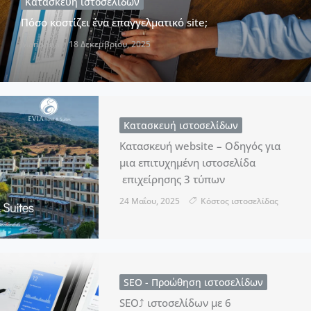
Κατασκευή ιστοσελίδων
Πόσο κοστίζει ένα επαγγελματικό site;
Marianna
18 Δεκεμβρίου, 2025
Κατασκευή ιστοσελίδων
Κατασκευή website – Οδηγός για
μια επιτυχημένη ιστοσελίδα
επιχείρησης 3 τύπων
24 Μαΐου, 2025
Kόστος ιστοσελίδας
SEO - Προώθηση ιστοσελίδων
SEO⤴ ιστοσελίδων με 6