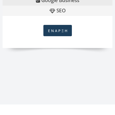
Google Business
SEO
Ε Ν Α Ρ Ξ Η