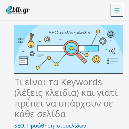
Μετάβαση
Α
στο
ν
περιεχόμενο
α
ζ
ή
τ
η
σ
η
Τι είναι τα Keywords
(λέξεις κλειδιά) και γιατί
πρέπει να υπάρχουν σε
κάθε σελίδα
SEO
,
Προώθηση Ιστοσελίδων