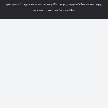
ηλεκτρονικό, μηχανικό, φωτοτυπικό ή άλλο, χωρίς ενεργό σύνδεσμο επιστροφής
προς την σχετική σελίδα www.blb.gr