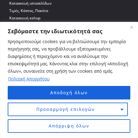
Κατασκευή ιστοσελίδων
Τιμές, Κόστος, Πακέτα
Κατασκευή eshop
Κατασκευή WooCommerce
Σεβόμαστε την ιδιωτικότητά σας
Φιλοξενία WooCommerce
SEO
Χρησιμοποιούμε cookies για να βελτιώσουμε την εμπειρία
Google ADS
περιήγησής σας, να προβάλλουμε εξατομικευμένες
διαφημίσεις ή περιεχόμενο και να αναλύουμε την
Προφίλ
επισκεψιμότητά μας. Κάνοντας κλικ στην επιλογή «Αποδοχή
όλων», συναινείτε στη χρήση των cookies από εμάς.
Εταιρεία BLB.gr
Πολιτική Απορρήτου
Κατασκευές ιστοσελίδων
Case Studies
Αποδοχή όλων
Blog
Πολιτική Απορρήτου
Προσαρμογή επιλογών
Επικοινωνία
Επικοινωνία
Απόρριψη όλων
Αττική | Σαράφη 67, Αθήνα 12241