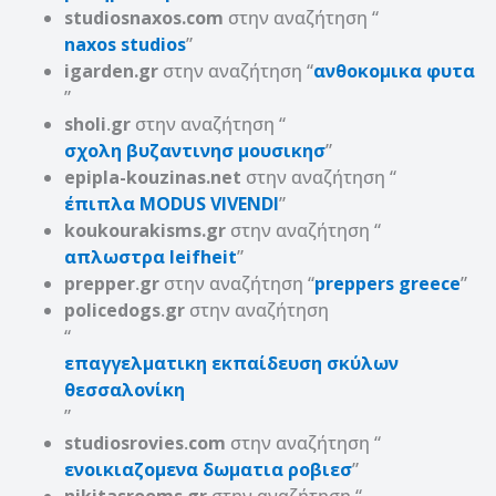
studiosnaxos.com
στην αναζήτηση “
naxos studios
”
igarden.gr
στην αναζήτηση “
ανθοκομικα φυτα
”
sholi
.
gr
στην αναζήτηση “
σχολη βυζαντινησ μουσικησ
”
epipla-kouzinas.net
στην αναζήτηση “
έπιπλα MODUS VIVENDI
”
koukourakisms.gr
στην αναζήτηση “
απλωστρα leifheit
”
prepper
.
gr
στην αναζήτηση “
preppers greece
”
policedogs
.
gr
στην αναζήτηση
“
επαγγελματικη εκπαίδευση σκύλων
θεσσαλονίκη
”
studiosrovies
.
com
στην αναζήτηση “
ενοικιαζομενα δωματια ροβιεσ
”
nikitasrooms.gr
στην αναζήτηση “