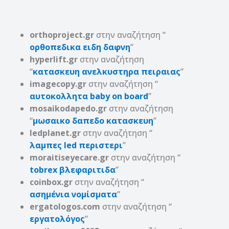
orthoproject.gr
στην αναζήτηση “
ορθοπεδικα ειδη δαφνη
”
hyperlift.gr
στην αναζήτηση
“
κατασκευη ανελκυστηρα πειραιας
”
imagecopy.gr
στην αναζήτηση “
αυτοκολλητα baby on board
”
mosaikodapedo.gr
στην αναζήτηση
“
μωσαικο δαπεδο κατασκευη
”
ledplanet.gr
στην αναζήτηση “
λαμπες led περιστερι
”
moraitiseyecare.gr
στην αναζήτηση “
tobrex βλεφαριτιδα
”
coinbox.gr
στην αναζήτηση “
ασημένια νομίσματα
”
ergatologos.com
στην αναζήτηση “
εργατολόγος
”