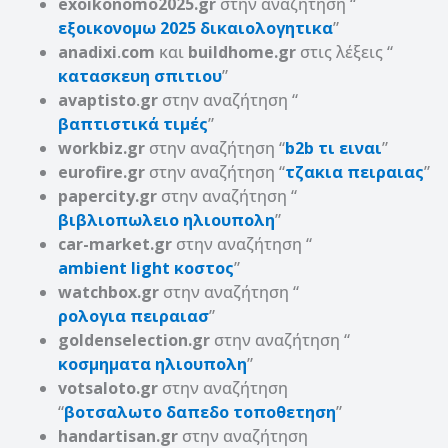
exoikonomo2025.gr
στην αναζήτηση “
εξοικονομω 2025 δικαιολογητικα
”
anadixi
.
com
και
buildhome.gr
στις λέξεις “
κατασκευη σπιτιου
”
avaptisto
.
gr
στην αναζήτηση “
βαπτιστικά τιμές
”
workbiz.gr
στην αναζήτηση
“
b2b τι ειναι
”
eurofire.gr
στην αναζήτηση “
τζακια πειραιας
”
papercity.gr
στην αναζήτηση “
βιβλιοπωλειο ηλιουπολη
”
car-market.gr
στην αναζήτηση “
ambient light κοστος
”
watchbox.gr
στην αναζήτηση “
ρολογια πειραιασ
”
goldenselection.gr
στην αναζήτηση “
κοσμηματα ηλιουπολη
”
votsaloto.gr
στην αναζήτηση
“
βοτσαλωτο δαπεδο τοποθετηση
”
handartisan.gr
στην αναζήτηση