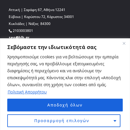
Αττική | Σαράφη 67, Αθήνα 12241
Εύβοια | Καρύστου 72, Κάρυστος 34001
Κυκλάδες | Νάξος 84300
2103003801
seo@blb.gr
Σεβόμαστε την ιδιωτικότητά σας
Χρησιμοποιούμε cookies για να βελτιώσουμε την εμπειρία
περιήγησής σας, να προβάλλουμε εξατομικευμένες
διαφημίσεις ή περιεχόμενο και να αναλύουμε την
επισκεψιμότητά μας. Κάνοντας κλικ στην επιλογή «Αποδοχή
όλων», συναινείτε στη χρήση των cookies από εμάς.
Πολιτική Απορρήτου
Αποδοχή όλων
© 2026 BLB.gr. All Rights Reserved. Απαγορεύεται η αναδημοσίευση, αναπαραγωγή,
ολική, μερική ή περιληπτική ή κατά παράφραση ή διασκευή ή απόδοση του
Προσαρμογή επιλογών
περιεχομένου του παρόντος διαδικτυακού τόπου με οποιονδήποτε τρόπο,
ηλεκτρονικό, μηχανικό, φωτοτυπικό ή άλλο, χωρίς ενεργό σύνδεσμο επιστροφής