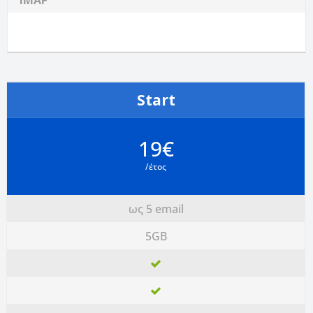
IMAP
Start
19€
/έτος
ως 5 email
5GB