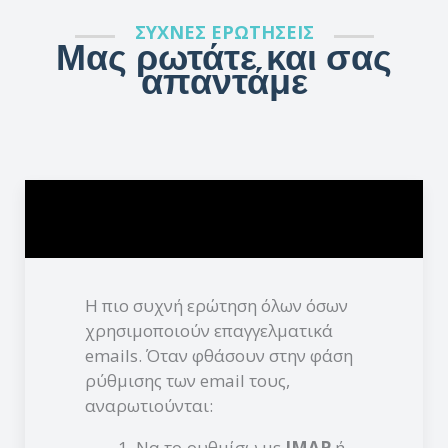
ΣΥΧΝΕΣ ΕΡΩΤΗΣΕΙΣ
Μας ρωτάτε και σας
απαντάμε
IMAP ή POP3 για τα email μου;
IMAP ή POP3 για τα email μου;
Η πιο συχνή ερώτηση όλων όσων
χρησιμοποιούν επαγγελματικά
emails. Όταν φθάσουν στην φάση
ρύθμισης των email τους,
αναρωτιούνται:
Να το ρυθμίσω με
IMAP
ή