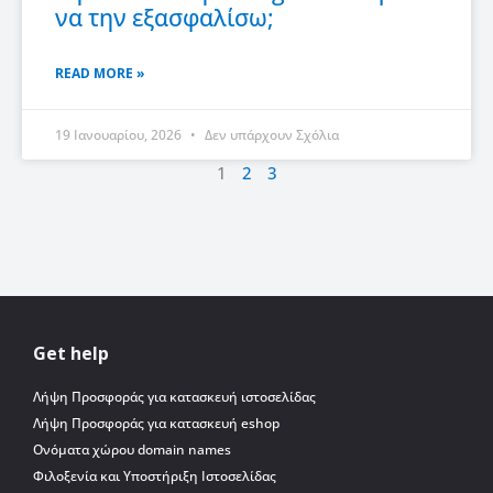
να την εξασφαλίσω;
READ MORE »
19 Ιανουαρίου, 2026
Δεν υπάρχουν Σχόλια
1
2
3
Get help
Λήψη Προσφοράς για κατασκευή ιστοσελίδας
Λήψη Προσφοράς για κατασκευή eshop
Ονόματα χώρου domain names
Φιλοξενία και Υποστήριξη Ιστοσελίδας