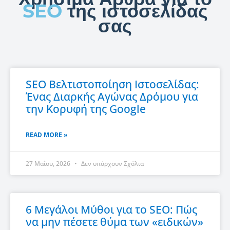
SEO
της ιστοσελίδας
σας
P
P
P
SEO Βελτιστοποίηση Ιστοσελίδας:
a
a
a
Ένας Διαρκής Αγώνας Δρόμου για
g
g
g
την Κορυφή της Google
e
e
e
READ MORE »
27 Μαΐου, 2026
Δεν υπάρχουν Σχόλια
6 Μεγάλοι Μύθοι για το SEO: Πώς
να μην πέσετε θύμα των «ειδικών»