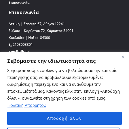
Επικοινωνία
Επικοινωνία
Αττική | Σαράφη 67, Αθήνα 12241
Εύβοια | Καρύστου 72, Κάρυστος 34001
Κυκλάδες | Νάξος 84300
2103003801
seo@blb.gr
Σεβόμαστε την ιδιωτικότητά σας
Χρησιμοποιούμε cookies για να βελτιώσουμε την εμπειρία
περιήγησής σας, να προβάλλουμε εξατομικευμένες
διαφημίσεις ή περιεχόμενο και να αναλύουμε την
επισκεψιμότητά μας. Κάνοντας κλικ στην επιλογή «Αποδοχή
όλων», συναινείτε στη χρήση των cookies από εμάς.
Πολιτική Απορρήτου
Αποδοχή όλων
© 2026 BLB.gr. All Rights Reserved. Απαγορεύεται η αναδημοσίευση, αναπαραγωγή,