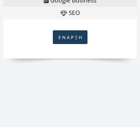
Google Business
SEO
Ε Ν Α Ρ Ξ Η