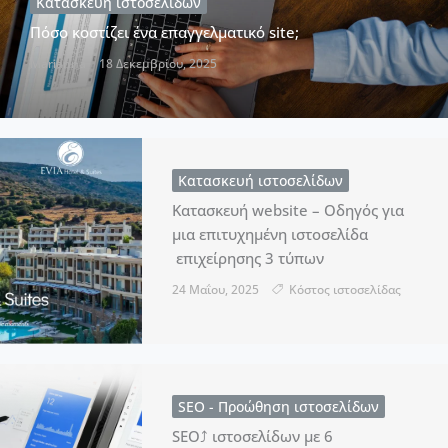
Κατασκευή ιστοσελίδων
Πόσο κοστίζει ένα επαγγελματικό site;
Marianna
18 Δεκεμβρίου, 2025
Κατασκευή ιστοσελίδων
Κατασκευή website – Οδηγός για
μια επιτυχημένη ιστοσελίδα
επιχείρησης 3 τύπων
24 Μαΐου, 2025
Kόστος ιστοσελίδας
SEO - Προώθηση ιστοσελίδων
SEO⤴ ιστοσελίδων με 6