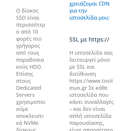
χρειάζομαι CDN
Ο δίσκος
για την
SSD είναι
ιστοσελίδα μου;
περισσότερ
ο από 10
φορές πιο
SSL με https://
γρήγορος
από τους
Η ιστοσελίδα σας
παραδοσια
λειτουργεί μόνο
κούς HDD.
με SSL και
Επίσης
διεύθυνση
στους
https://www.tosit
Dedicated
esas.gr Σε κάθε
Servers
ιστοσελίδα που
χρησιμοποι
κάνει συναλλαγές
ούμε
– και δεν είναι
αποκλειστι
απλή ιστοσελίδα
κά NVMe
παρουσίασης,
δίσκους.
είναι απαραίτητο