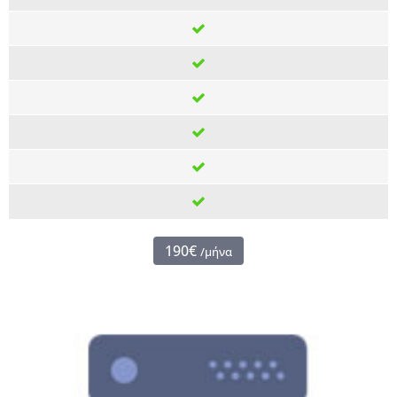
190€
/μήνα