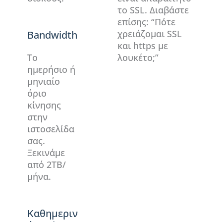
το SSL. Διαβάστε
επίσης: “Πότε
χρειάζομαι SSL
Bandwidth
και https με
Το
λουκέτο;”
ημερήσιο ή
μηνιαίο
όριο
κίνησης
στην
ιστοσελίδα
σας.
Ξεκινάμε
από 2ΤΒ/
μήνα.
Καθημεριν