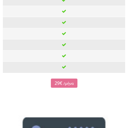
29€
/μήνα