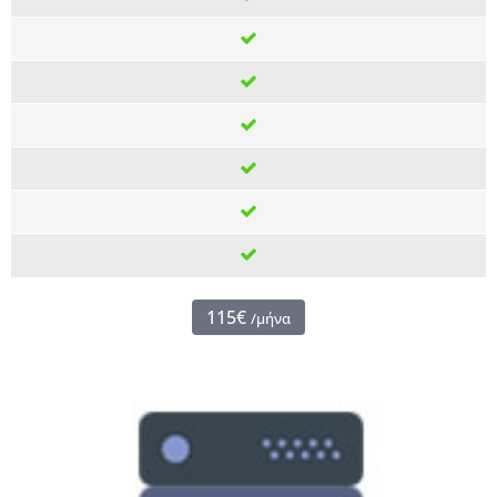
115€
/μήνα