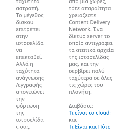
ταχύτητα
από μία χώρες,
αστραπή.
τότε απαραίτητα
Το μέγεθος
χρειάζεστε
δίσκου
Content Delivery
επιτρέπει
Network. Ένα
στην
δίκτυο server το
ιστοσελίδα
οποίο αντιγράφει
να
τα στατικά αρχεία
επεκταθεί.
της ιστοσελίδας
Αλλά η
μας, και την
ταχύτητα
σερβίρει πολύ
ανάγνωσης
ταχύτερα σε όλες
/εγγραφής
τις χώρες του
απογειώνει
πλανήτη.
την
φόρτωση
Διαβάστε:
της
Τι είναι το cloud;
ιστοσελίδα
και
ς σας.
Τι Είναι και Πότε