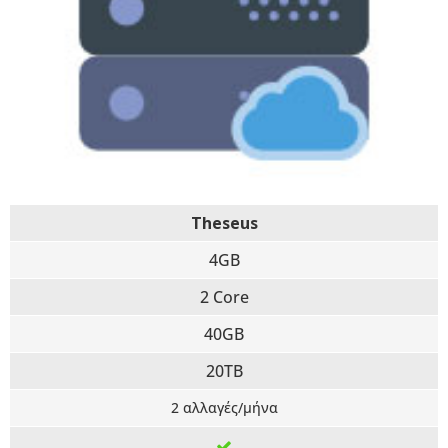
Theseus
4GB
2 Core
40GB
20TB
2 αλλαγές/μήνα