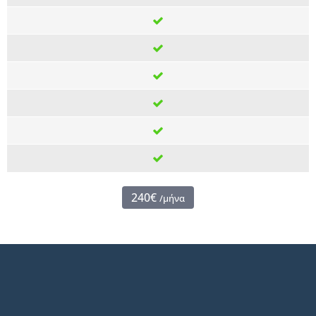
240€
/μήνα