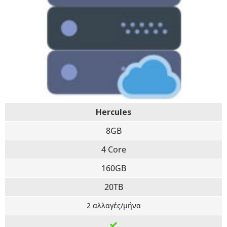
Hercules
8GB
4 Core
160GB
20TB
2 αλλαγές/μήνα