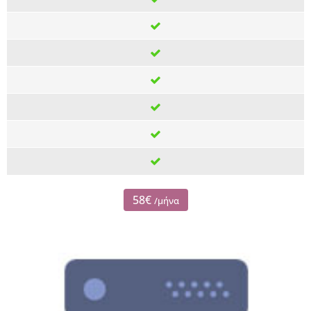
58€
/μήνα