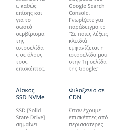
ι, καθώς
Google Search
επίσης και
Console.
για το
Γνωρίζετε για
σωστό
παράδειγμα το
σερβίρισμα
“Σε ποιες λέξεις
της
κλειδιά
ιστοσελίδα
εμφανίζεται η
ς σε όλους
ιστοσελίδα μου
τους
στην 1η σελίδα
επισκέπτες.
της Google;”
Δίσκος
Φιλοξενία σε
SSD NVMe
CDN
SSD [Solid
Όταν έχουμε
State Drive]
επισκέπτες από
σημαίνει
περισσότερες