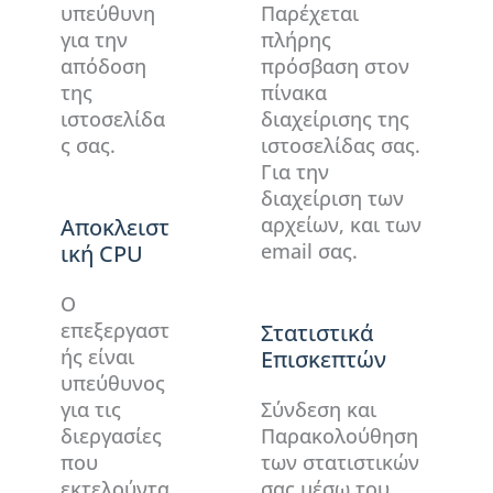
υπεύθυνη
Παρέχεται
για την
πλήρης
απόδοση
πρόσβαση στον
της
πίνακα
ιστοσελίδα
διαχείρισης της
ς σας.
ιστοσελίδας σας.
Για την
διαχείριση των
αρχείων, και των
Αποκλειστ
email σας.
ική CPU
Ο
επεξεργαστ
Στατιστικά
ής είναι
Επισκεπτών
υπεύθυνος
για τις
Σύνδεση και
διεργασίες
Παρακολούθηση
που
των στατιστικών
εκτελούντα
σας μέσω του