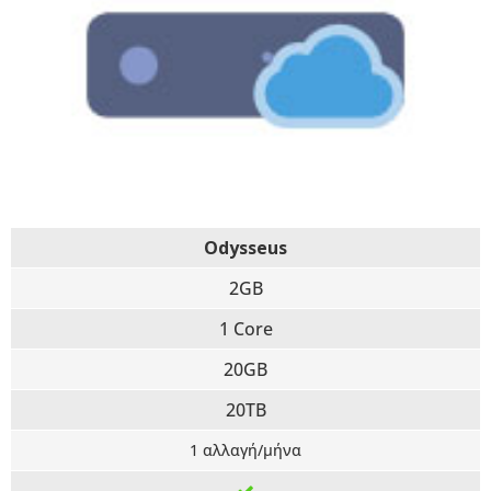
Odysseus
2GB
1 Core
20GB
20TB
1 αλλαγή/μήνα