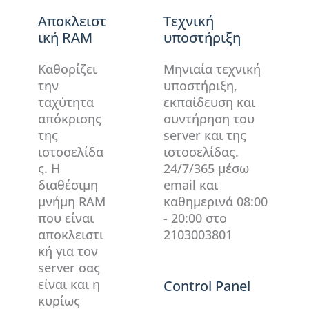
Αποκλειστ
Τεχνική
ική RAM
υποστήριξη
Καθορίζει
Μηνιαία τεχνική
την
υποστήριξη,
ταχύτητα
εκπαίδευση και
απόκρισης
συντήρηση του
της
server και της
ιστοσελίδα
ιστοσελίδας.
ς. Η
24/7/365 μέσω
διαθέσιμη
email και
μνήμη RAM
καθημερινά 08:00
που είναι
- 20:00 στο
αποκλειστι
2103003801
κή για τον
server σας
είναι και η
Control Panel
κυρίως