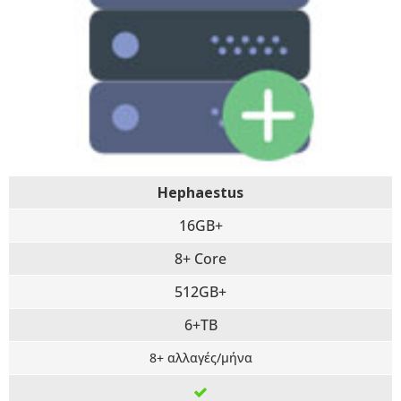
Hephaestus
16GB+
8+ Core
512GB+
6+TB
8+ αλλαγές/μήνα