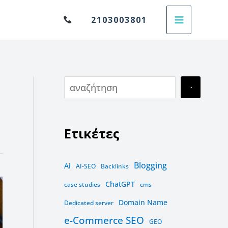
Α
2103003801
ν
α
ζ
ή
τ
η
Ετικέτες
σ
η
Blogging
Ai
AI-SEO
Backlinks
ChatGPT
case studies
cms
Domain Name
Dedicated server
e-Commerce SEO
GEO