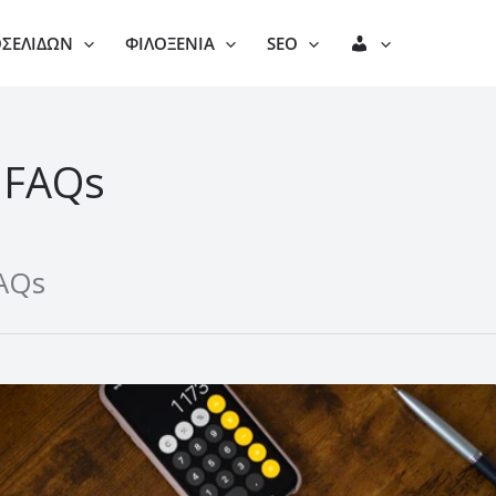
Λ
ΟΣΕΛΊΔΩΝ
ΦΙΛΟΞΕΝΊΑ
SEO
Ο
Γ
Α
 FAQs
Ρ
Ι
Α
FAQs
Σ
Μ
Ό
Σ