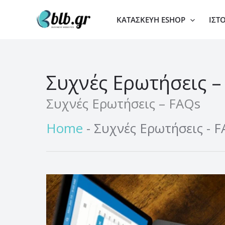
Μετάβαση
ΚΑΤΑΣΚΕΥΉ ESHOP
ΙΣΤ
στο
περιεχόμενο
Συχνές Ερωτήσεις –
Συχνές Ερωτήσεις – FAQs
Home
-
Συχνές Ερωτήσεις - 
Πόσο
κοστίζει
ένα
επαγγελματικό