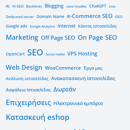
Blogging
Ai
ChatGPT
AI-SEO
Backlinks
case studies
cms
e-Commerce SEO
Domain Name
Dedicated server
GEO
Internet
Google ads
Kόστος ιστοσελίδας
Google Analytics
Marketing
On Page SEO
Off Page SEO
SEO
VPS Hosting
OpenCart
Social media
Web Design
WooCommerce
Έργα μας
Ανακατασκευή Ιστοσελίδας
Ανάλυση ιστοσελίδας
Δωρεάν
Ασφάλεια Ιστοσελίδας
Επιχειρήσεις
Ηλεκτρονικό εμπόριο
Κατασκευή eshop