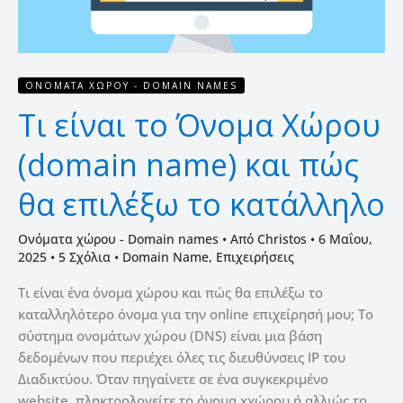
και
πώς
θα
επιλέξω
ΟΝΌΜΑΤΑ ΧΏΡΟΥ - DOMAIN NAMES
το
Τι είναι το Όνομα Χώρου
κατάλληλο
(domain name) και πώς
θα επιλέξω το κατάλληλο
Ονόματα χώρου - Domain names
• Από
Christos
•
6 Μαΐου,
2025
•
5 Σχόλια
•
Domain Name
,
Επιχειρήσεις
Τι είναι ένα όνομα χώρου και πώς θα επιλέξω το
καταλληλότερο όνομα για την online επιχείρησή μου; Το
σύστημα ονομάτων χώρου (DNS) είναι μια βάση
δεδομένων που περιέχει όλες τις διευθύνσεις IP του
Διαδικτύου. Όταν πηγαίνετε σε ένα συγκεκριμένο
website, πληκτρολογείτε το όνομα xχώρου ή αλλιώς το