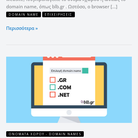
domain name, όπως blb.gr . Ωστόσο, ο browser […]
DOMAIN NAME
ΕΠΙΧΕΙΡΉΣΕΙΣ
Περισσότερα »
12
σημεία
πριν
επιλέξετε
Όνομα
website
–
Domain
name
ΟΝΌΜΑΤΑ ΧΏΡΟΥ - DOMAIN NAMES