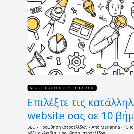
για
το
website
σας
σε
10
βήματα
SEO - ΠΡΟΏΘΗΣΗ ΙΣΤΟΣΕΛΊΔΩΝ
Επιλέξτε τις κατάλληλε
website σας σε 10 βή
SEO - Προώθηση ιστοσελίδων
• Από
Marianna
•
15 Ι
Λέξεις κλειδιά
,
Προώθηση Ιστοσελίδων