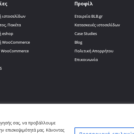
ίες
Προφίλ
 ιστοσελίδων
Εταιρεία BLB.gr
τος, Πακέτα
Κατασκευές ιστοσελίδων
ή eshop
Case Studies
ή WooCommerce
Blog
α WooCommerce
Πολιτική Απορρήτου
Επικοινωνία
S
ήγησής σας, να προβάλλουμε
ην επισκεψιμότητά μας. Κάνοντας
ευση, αναπαραγωγή, ολική, μερική ή περιληπτική ή κατά παράφραση ή διασκε
Προσαρμογή επιλογώ