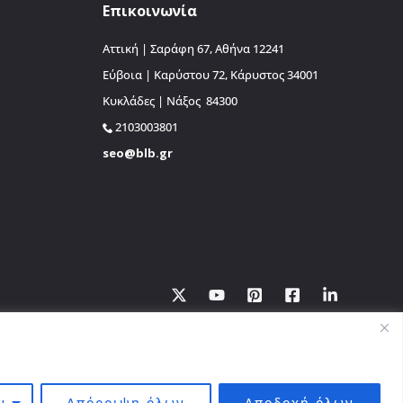
Επικοινωνία
Αττική | Σαράφη 67, Αθήνα 12241
Εύβοια | Καρύστου 72, Κάρυστος 34001
Κυκλάδες | Νάξος 84300
2103003801
seo@blb.gr
υή ή απόδοση του περιεχομένου του παρόντος διαδικτυακού τόπου
ν
Απόρριψη όλων
Αποδοχή όλων