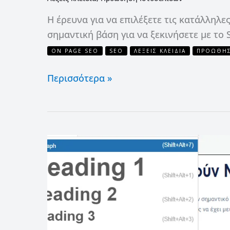
Η έρευνα για να επιλέξετε τις κατάλληλες 
σημαντική βάση για να ξεκινήσετε με το 
ON PAGE SEO
SEO
ΛΈΞΕΙΣ ΚΛΕΙΔΙΆ
ΠΡΟΏΘΗΣ
Περισσότερα »
Λέξεις
κλειδιά
σε
H1
για
άριστο