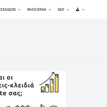
Λ
ΟΣΕΛΊΔΩΝ
ΦΙΛΟΞΕΝΊΑ
SEO
Ο
Γ
Α
Ρ
Ι
Α
Σ
Μ
Ό
Σ