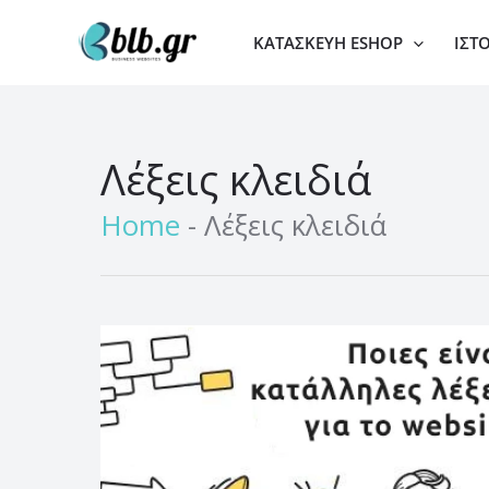
Μετάβαση
ΚΑΤΑΣΚΕΥΉ ESHOP
ΙΣΤ
στο
περιεχόμενο
Λέξεις κλειδιά
Home
-
Λέξεις κλειδιά
Επιλέξτε
τις
κατάλληλες
λέξεις-
κλειδιά