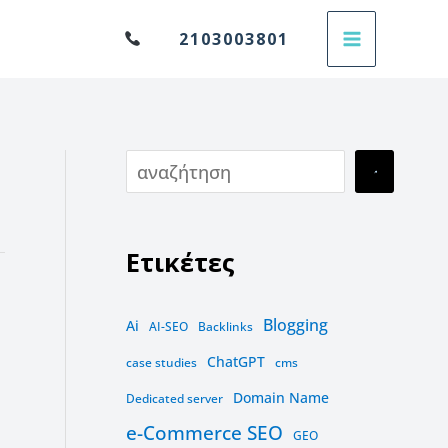
Α
2103003801
ν
α
ζ
ή
τ
η
Ετικέτες
σ
η
Blogging
Ai
AI-SEO
Backlinks
ChatGPT
case studies
cms
Domain Name
Dedicated server
e-Commerce SEO
GEO