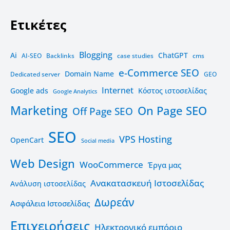
Ετικέτες
Blogging
Ai
ChatGPT
AI-SEO
Backlinks
case studies
cms
e-Commerce SEO
Domain Name
Dedicated server
GEO
Internet
Google ads
Kόστος ιστοσελίδας
Google Analytics
Marketing
On Page SEO
Off Page SEO
SEO
VPS Hosting
OpenCart
Social media
Web Design
WooCommerce
Έργα μας
Ανακατασκευή Ιστοσελίδας
Ανάλυση ιστοσελίδας
Δωρεάν
Ασφάλεια Ιστοσελίδας
Επιχειρήσεις
Ηλεκτρονικό εμπόριο