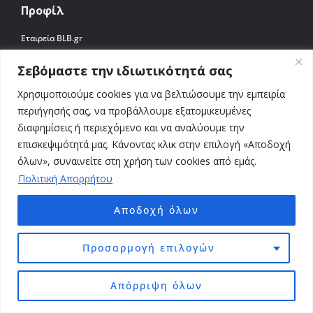
Προφίλ
Εταιρεία BLB.gr
Κατασκευές ιστοσελίδων
Σεβόμαστε την ιδιωτικότητά σας
Case Studies
Blog
Χρησιμοποιούμε cookies για να βελτιώσουμε την εμπειρία
Πολιτική Απορρήτου
περιήγησής σας, να προβάλλουμε εξατομικευμένες
Επικοινωνία
διαφημίσεις ή περιεχόμενο και να αναλύουμε την
επισκεψιμότητά μας. Κάνοντας κλικ στην επιλογή «Αποδοχή
Επικοινωνία
όλων», συναινείτε στη χρήση των cookies από εμάς.
Αττική | Σαράφη 67, Αθήνα 12241
Πολιτική Απορρήτου
Εύβοια | Καρύστου 72, Κάρυστος 34001
Κυκλάδες | Νάξος 84300
Αποδοχή όλων
2103003801
seo@blb.gr
Προσαρμογή επιλογών
Απόρριψη όλων