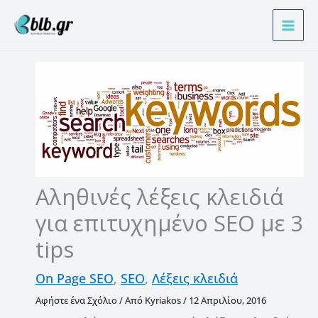
Μετάβαση
Α
στο
ν
περιεχόμενο
α
ζ
ή
τ
η
σ
η
Αληθινές λέξεις κλειδιά
για επιτυχημένο SEO με 3
tips
On Page SEO
,
SEO
,
Λέξεις κλειδιά
Αφήστε ένα Σχόλιο
/ Από
Kyriakos
/
12 Απριλίου, 2016