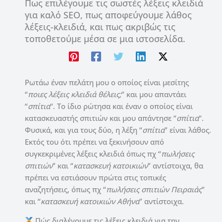
Πως επιλέγουμε τις σωστές λέξεις κλειδιά
για καλό SEO, πως αποφεύγουμε λάθος
λέξεις-κλειδιά, και πως ακριβώς τις
τοποθετούμε μέσα σε μια ιστοσελίδα.
Ρωτάω έναν πελάτη μου ο οποίος είναι μεσίτης
“
ποιες λέξεις κλειδιά θέλεις;
” και μου απαντάει
“
σπίτια
“. Το ίδιο ρώτησα και έναν ο οποίος είναι
κατασκευαστής σπιτιών και μου απάντησε “
σπίτια
“.
Φυσικά, και για τους δύο, η λέξη “
σπίτια
” είναι λάθος.
Εκτός του ότι πρέπει να ξεκινήσουν από
συγκεκριμένες λέξεις κλειδιά όπως πχ “
πωλήσεις
σπιτιών
” και “
κατασκευή κατοικιών
” αντίστοιχα, θα
πρέπει να εστιάσουν πρώτα στις τοπικές
αναζητήσεις, όπως πχ “
πωλήσεις σπιτιών Πειραιάς
”
και “
κατασκευή κατοικιών Αθήνα
” αντίστοιχα.
Πώς διαλέγουμε τις λέξεις κλειδιά για την