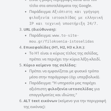
τίτλο στα αποτελέσματα της Google.
Παράδειγμα:
Αξιόπιστη και γρήγορη
φιλοξενία ιστοσελίδας με ελληνική
IP και τεχνική υποστήριξη 24/7.
URL (διεύθυνση):
Παράδειγμα:
www.to-site-
mou.gr/filoksenia-istoselidas
Επικεφαλίδες (H1, H2, H3 κ.λπ.):
Το H1 είναι ο κύριος τίτλος της σελίδας,
πρέπει να περιέχει την κύρια λέξη-κλειδί.
Κύριο κείμενο της σελίδας:
Πρέπει να εμφανίζεται με φυσικό τρόπο
μέσα στην παράγραφο (όχι υπερβολικά).
Παράδειγμα: “Η υπηρεσία μας παρέχει
αξιόπιστη
φιλοξενία ιστοσελίδας
για
επαγγελματίες και ιδιώτες.”
ALT text εικόνων
(κείμενο για την περιγραφή
της εικόνας):