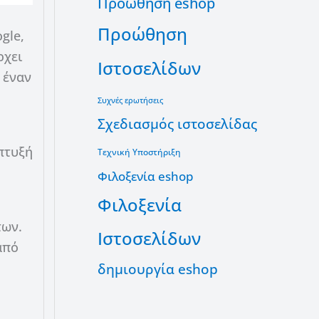
Προώθηση eshop
Προώθηση
gle,
ρχει
Ιστοσελίδων
 έναν
Συχνές ερωτήσεις
Σχεδιασμός ιστοσελίδας
άπτυξή
Τεχνική Υποστήριξη
Φιλοξενία eshop
Φιλοξενία
των.
Ιστοσελίδων
από
δημιουργία eshop