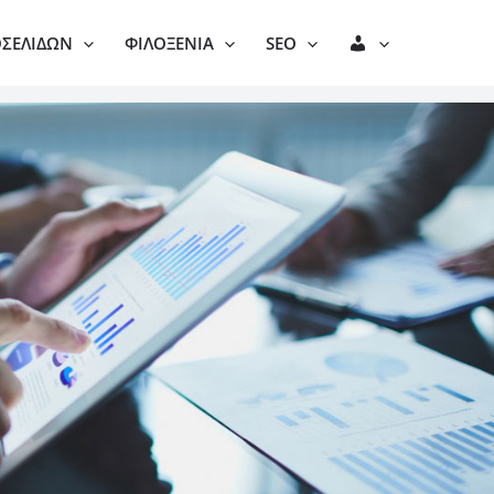
Λ
ΟΣΕΛΊΔΩΝ
ΦΙΛΟΞΕΝΊΑ
SEO
Ο
Γ
Α
Ρ
Ι
Α
Σ
Μ
Ό
Σ