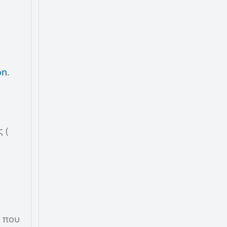
on
.
 (
.
ς που