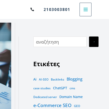
Α
2103003801
ν
α
ζ
ή
τ
η
Ετικέτες
σ
η
Blogging
Ai
AI-SEO
Backlinks
ChatGPT
case studies
cms
Domain Name
Dedicated server
e-Commerce SEO
GEO