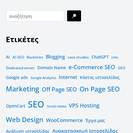
Ετικέτες
Blogging
Ai
ChatGPT
AI-SEO
Backlinks
case studies
cms
e-Commerce SEO
Domain Name
Dedicated server
GEO
Internet
Google ads
Kόστος ιστοσελίδας
Google Analytics
Marketing
On Page SEO
Off Page SEO
SEO
VPS Hosting
OpenCart
Social media
Web Design
WooCommerce
Έργα μας
Ανακατασκευή Ιστοσελίδας
Ανάλυση ιστοσελίδας