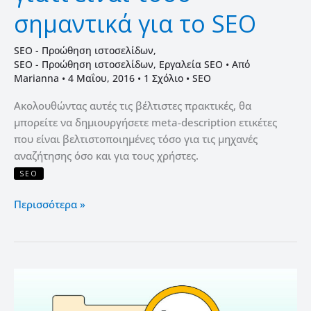
σημαντικά για το SEO
SEO - Προώθηση ιστοσελίδων
,
SEO - Προώθηση ιστοσελίδων
,
Εργαλεία SEO
• Από
Marianna
•
4 Μαΐου, 2016
•
1 Σχόλιο
•
SEO
Ακολουθώντας αυτές τις βέλτιστες πρακτικές, θα
μπορείτε να δημιουργήσετε meta-description ετικέτες
που είναι βελτιστοποιημένες τόσο για τις μηχανές
αναζήτησης όσο και για τους χρήστες.
SEO
Περισσότερα »
Ανάλυση Ιστοσελίδας
και
SEO