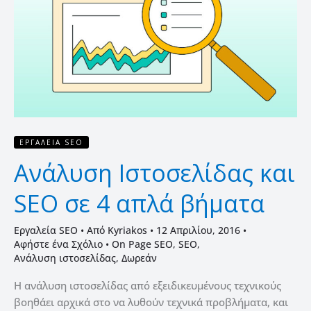
σε
4
απλά
βήματα
ΕΡΓΑΛΕΊΑ SEO
Ανάλυση Ιστοσελίδας και
SEO σε 4 απλά βήματα
Εργαλεία SEO
• Από
Kyriakos
•
12 Απριλίου, 2016
•
Αφήστε ένα Σχόλιο
•
On Page SEO
,
SEO
,
Ανάλυση ιστοσελίδας
,
Δωρεάν
Η ανάλυση ιστοσελίδας από εξειδικευμένους τεχνικούς
βοηθάει αρχικά στο να λυθούν τεχνικά προβλήματα, και