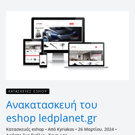
Ανακατασκευή
του
eshop
ledplanet.gr
ΚΑΤΑΣΚΕΥΈΣ ESHOP
Ανακατασκευή του
eshop ledplanet.gr
Κατασκευές eshop
• Από
Kyriakos
•
26 Μαρτίου, 2024
•