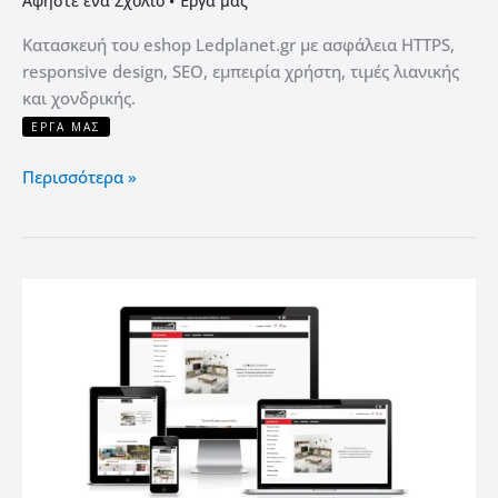
Αφήστε ένα Σχόλιο
•
Έργα μας
Κατασκευή του eshop Ledplanet.gr με ασφάλεια HTTPS,
responsive design, SEO, εμπειρία χρήστη, τιμές λιανικής
και χονδρικής.
ΈΡΓΑ ΜΑΣ
Περισσότερα »
Κατασκευή
του
eshop
makelihome.gr