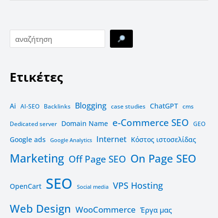
Ετικέτες
Blogging
Ai
ChatGPT
AI-SEO
Backlinks
case studies
cms
e-Commerce SEO
Domain Name
Dedicated server
GEO
Internet
Google ads
Kόστος ιστοσελίδας
Google Analytics
Marketing
On Page SEO
Off Page SEO
SEO
VPS Hosting
OpenCart
Social media
Web Design
WooCommerce
Έργα μας