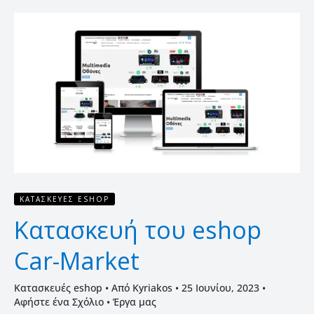
Κατασκευή
του
eshop
Car-
Market
ΚΑΤΑΣΚΕΥΈΣ ESHOP
Κατασκευή του eshop
Car-Market
Κατασκευές eshop
• Από
Kyriakos
•
25 Ιουνίου, 2023
•
Αφήστε ένα Σχόλιο
•
Έργα μας