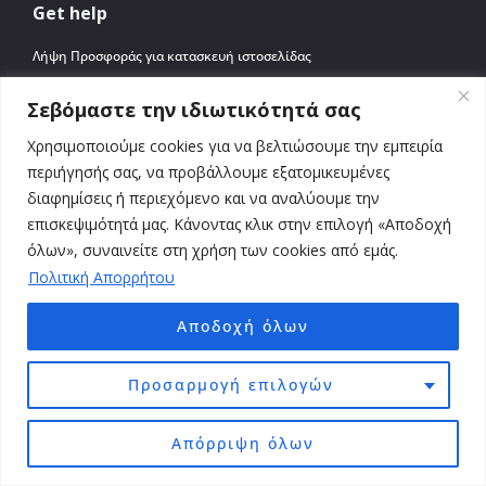
Get help
Λήψη Προσφοράς για κατασκευή ιστοσελίδας
Λήψη Προσφοράς για κατασκευή eshop
Σεβόμαστε την ιδιωτικότητά σας
Ονόματα χώρου domain names
Φιλοξενία και Υποστήριξη Ιστοσελίδας
Χρησιμοποιούμε cookies για να βελτιώσουμε την εμπειρία
Φιλοξενία ιστοσελίδας – Υπολογιστής κόστους
περιήγησής σας, να προβάλλουμε εξατομικευμένες
Συχνές Ερωτήσεις
διαφημίσεις ή περιεχόμενο και να αναλύουμε την
Υπηρεσίες
επισκεψιμότητά μας. Κάνοντας κλικ στην επιλογή «Αποδοχή
όλων», συναινείτε στη χρήση των cookies από εμάς.
Κατασκευή ιστοσελίδων
Πολιτική Απορρήτου
Τιμές, Κόστος, Πακέτα
Κατασκευή eshop
Αποδοχή όλων
Κατασκευή WooCommerce
Φιλοξενία WooCommerce
Προσαρμογή επιλογών
SEO
Google ADS
Απόρριψη όλων
Προφίλ