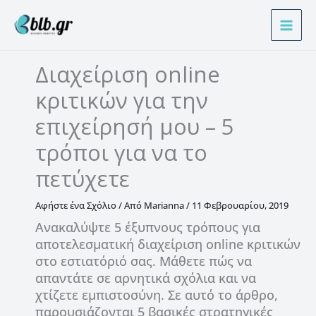
Μετάβαση
Α
στο
ν
περιεχόμενο
α
Διαχείριση online
ζ
κριτικών για την
ή
τ
επιχείρησή μου – 5
η
τρόποι για να το
σ
πετύχετε
η
Αφήστε ένα Σχόλιο
/ Από
Marianna
/
11 Φεβρουαρίου, 2019
Ανακαλύψτε 5 έξυπνους τρόπους για
αποτελεσματική διαχείριση online κριτικών
στο εστιατόριό σας. Μάθετε πώς να
απαντάτε σε αρνητικά σχόλια και να
χτίζετε εμπιστοσύνη. Σε αυτό το άρθρο,
παρουσιάζονται 5 βασικές στρατηγικές