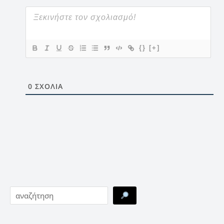
{}
[+]
0
ΣΧΌΛΙΑ