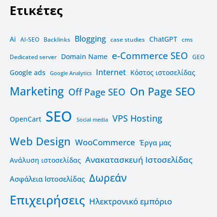
Ετικέτες
Blogging
Ai
ChatGPT
AI-SEO
Backlinks
case studies
cms
e-Commerce SEO
Domain Name
Dedicated server
GEO
Internet
Google ads
Kόστος ιστοσελίδας
Google Analytics
Marketing
On Page SEO
Off Page SEO
SEO
VPS Hosting
OpenCart
Social media
Web Design
WooCommerce
Έργα μας
Ανακατασκευή Ιστοσελίδας
Ανάλυση ιστοσελίδας
Δωρεάν
Ασφάλεια Ιστοσελίδας
Επιχειρήσεις
Ηλεκτρονικό εμπόριο