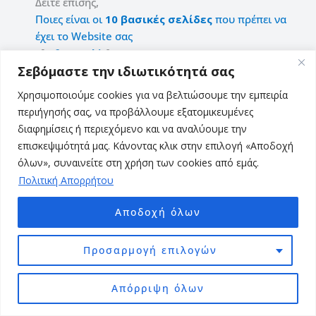
Δείτε επίσης,
Ποιες είναι οι
10 βασικές σελίδες
που πρέπει να
έχει το Website σας
; [
Infographic
]
Σεβόμαστε την ιδιωτικότητά σας
Διαβάστε περισσότερα για το
Content Marketing
και
Χρησιμοποιούμε cookies για να βελτιώσουμε την εμπειρία
τη Δημιουργία μοναδικού περιεχομένου για την
περιήγησής σας, να προβάλλουμε εξατομικευμένες
διαδικτυακή σας επιχείρηση.
διαφημίσεις ή περιεχόμενο και να αναλύουμε την
επισκεψιμότητά μας. Κάνοντας κλικ στην επιλογή «Αποδοχή
όλων», συναινείτε στη χρήση των cookies από εμάς.
Πολιτική Απορρήτου
Αποδοχή όλων
Προσαρμογή επιλογών
Blogging
Απόρριψη όλων
Όταν ξεκινάτε μια νέα ιστοσελίδα, το τελευταίο