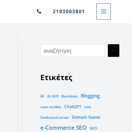
Α
2103003801
ν
α
ζ
ή
τ
η
Ετικέτες
σ
η
Blogging
Ai
AI-SEO
Backlinks
ChatGPT
case studies
cms
Domain Name
Dedicated server
e-Commerce SEO
GEO