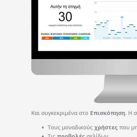
Και συγκεκριμένα στο
Επισκόπηση
. Η 
Τους μοναδικούς
χρήστες
που μπ
Τις
προβολές
σελίδων,