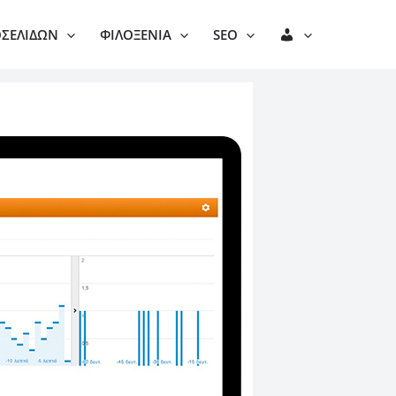
Λ
ΟΣΕΛΊΔΩΝ
ΦΙΛΟΞΕΝΊΑ
SEO
Ο
Γ
Α
Ρ
Ι
Α
Σ
Μ
Ό
Σ