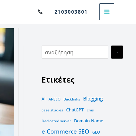
Α
2103003801
ν
α
ζ
ή
τ
η
Ετικέτες
σ
η
Blogging
Ai
AI-SEO
Backlinks
ChatGPT
case studies
cms
Domain Name
Dedicated server
e-Commerce SEO
GEO