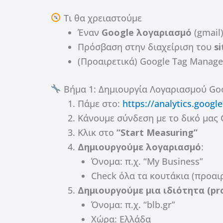
Τι θα χρειαστούμε
Έναν
Google λογαριασμό
(gmail
Πρόσβαση στην διαχείριση του
s
(Προαιρετικά) Google Tag Manage
Βήμα 1: Δημιουργία Λογαριασμού Goo
Πάμε στο:
https://analytics.googl
Κάνουμε σύνδεση με το δικό μας 
Κλικ στο
“Start Measuring”
Δημιουργούμε λογαριασμό
:
Όνομα: π.χ. “My Business”
Check όλα τα κουτάκια (προαι
Δημιουργούμε μια ιδιότητα (pr
Όνομα: π.χ. “blb.gr”
Χώρα: Ελλάδα