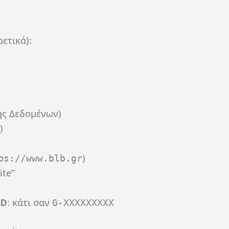
ετικά):
ής Δεδομένων)
)
)
ps://www.blb.gr
ite”
ID
: κάτι σαν
G-XXXXXXXXX