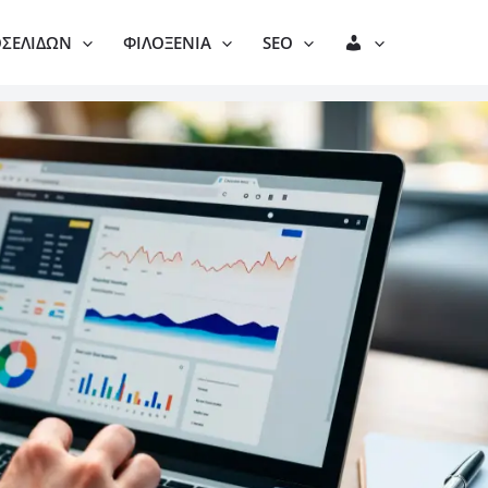
Λ
ΟΣΕΛΊΔΩΝ
ΦΙΛΟΞΕΝΊΑ
SEO
Ο
Γ
Α
Ρ
Ι
Α
Σ
Μ
Ό
Σ