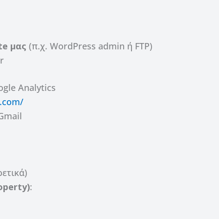
)
ite μας
(π.χ. WordPress admin ή FTP)
r
gle Analytics
e.com/
Gmail
ρετικά)
operty)
: