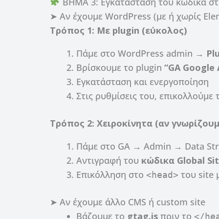
ΒΗΜΑ 3: Εγκατάσταση του κώδικα στο
➤ Αν έχουμε WordPress (με ή χωρίς Ele
Τρόπος 1: Με plugin (εύκολος)
Πάμε στο WordPress admin →
Pl
Βρίσκουμε το plugin
“GA Google 
Εγκατάσταση και ενεργοποίηση
Στις ρυθμίσεις του, επικολλούμε 
Τρόπος 2: Χειροκίνητα (αν γνωρίζουμ
Πάμε στο GA → Admin → Data Stre
Αντιγραφή του
κώδικα Global Sit
Επικόλληση στο
του site 
<head>
➤ Αν έχουμε άλλο CMS ή custom site
Βάζουμε το
gtag.js
πριν το
</he