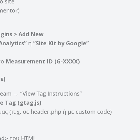
 site
mentor)
ugins > Add New
Analytics”
ή
“Site Kit by Google”
το
Measurement ID (G-XXXX)
ε)
am → “View Tag Instructions”
e Tag (gtag.js)
μας (π.χ. σε header.php ή με custom code)
του HTML
ad>