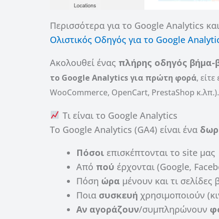
Περισσότερα για το Google Analytics κα
Ολιστικός Οδηγός για το Google Analyti
Ακολουθεί ένας
πλήρης οδηγός βήμα-
το Google Analytics για πρώτη φορά
, είτ
WooCommerce, OpenCart, PrestaShop κ.λπ.).
Τι είναι το Google Analytics
Το Google Analytics (GA4) είναι ένα
δωρ
Πόσοι
επισκέπτονται το site μας
Από
πού
έρχονται (Google, Faceb
Πόση
ώρα
μένουν και τι σελίδες
Ποια
συσκευή
χρησιμοποιούν (κι
Αν αγοράζουν
/συμπληρώνουν
φ