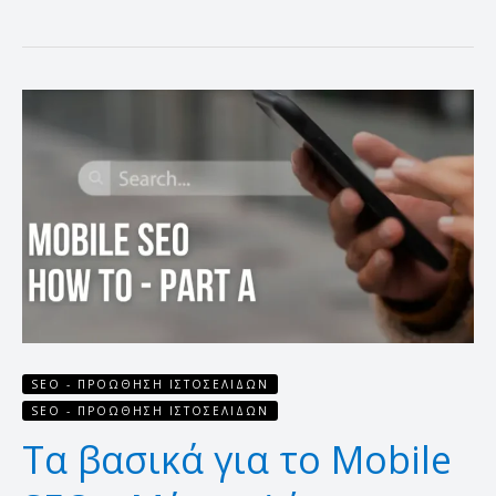
Τα
βασικά
για
το
Mobile
SEO
–
Μέρος
Α΄
SEO - ΠΡΟΏΘΗΣΗ ΙΣΤΟΣΕΛΊΔΩΝ
SEO - ΠΡΟΏΘΗΣΗ ΙΣΤΟΣΕΛΊΔΩΝ
Τα βασικά για το Mobile