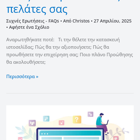
πελάτες σας
πελάτες
σας
Συχνές Ερωτήσεις - FAQs
• Από
Christos
•
27 Απριλίου, 2025
•
Αφήστε ένα Σχόλιο
Αναρωτηθήκατε ποτέ: Τι την θέλετε την κατασκευή
ιστοσελίδας; Πώς θα την αξιοποιήσετε; Πώς θα
προωθήσετε την επιχείρηση σας; Ποιο πλάνο Προώθησης
θα ακολουθήσετε;
Περισσότερα »
Ηλεκτρονικό
κατάστημα
–
eshop
από