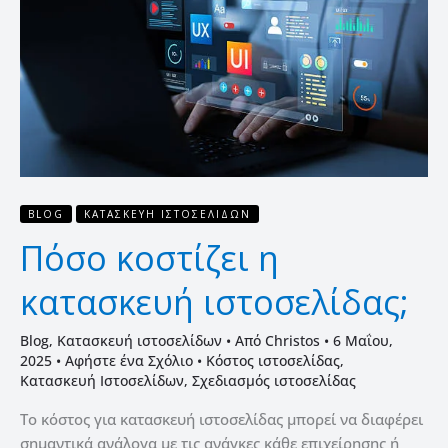
κατασκευή
ιστοσελίδας;
BLOG
ΚΑΤΑΣΚΕΥΉ ΙΣΤΟΣΕΛΊΔΩΝ
Πόσο κοστίζει η
κατασκευή ιστοσελίδας;
Blog
,
Κατασκευή ιστοσελίδων
• Από
Christos
•
6 Μαΐου,
2025
•
Αφήστε ένα Σχόλιο
•
Kόστος ιστοσελίδας
,
Κατασκευή Ιστοσελίδων
,
Σχεδιασμός ιστοσελίδας
Το κόστος για κατασκευή ιστοσελίδας μπορεί να διαφέρει
σημαντικά ανάλογα με τις ανάγκες κάθε επιχείρησης ή