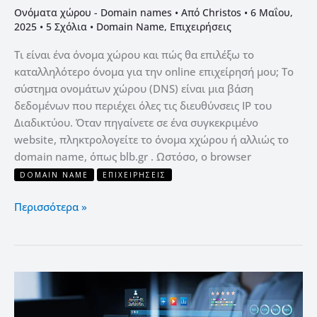
Ονόματα χώρου - Domain names
• Από
Christos
•
6 Μαΐου,
2025
•
5 Σχόλια
•
Domain Name
,
Επιχειρήσεις
Τι είναι ένα όνομα χώρου και πώς θα επιλέξω το
καταλληλότερο όνομα για την online επιχείρησή μου; Το
σύστημα ονομάτων χώρου (DNS) είναι μια βάση
δεδομένων που περιέχει όλες τις διευθύνσεις IP του
Διαδικτύου. Όταν πηγαίνετε σε ένα συγκεκριμένο
website, πληκτρολογείτε το όνομα xχώρου ή αλλιώς το
domain name, όπως blb.gr . Ωστόσο, ο browser
DOMAIN NAME
ΕΠΙΧΕΙΡΉΣΕΙΣ
Περισσότερα »
Πόσο
κοστίζει
η