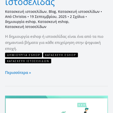
ιστοσελίδας
Κατασκευή ιστοσελίδων
,
Blog
,
Κατασκευή ιστοσελίδων
•
Από
Christos
•
19 Σεπτεμβρίου, 2025
•
2 Σχόλια
•
δημιουργία eshop
,
Κατασκευή eshop
,
Κατασκευή Ιστοσελίδων
Η δημιουργία eshop ή ιστοσελίδας είναι ένα από τα πιο
σημαντικά βήματα για κάθε επιχείρηση στην ψηφιακή
εποχή.
ΔΗΜΙΟΥΡΓΊΑ ESHOP
ΚΑΤΑΣΚΕΥΉ ESHOP
ΚΑΤΑΣΚΕΥΉ ΙΣΤΟΣΕΛΊΔΩΝ
Περισσότερα »
10
συμβουλές
για