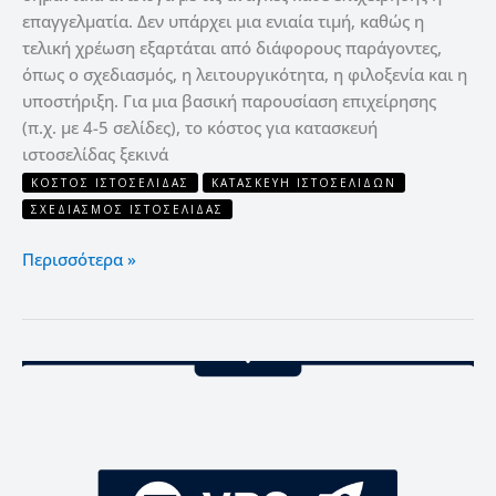
επαγγελματία. Δεν υπάρχει μια ενιαία τιμή, καθώς η
τελική χρέωση εξαρτάται από διάφορους παράγοντες,
όπως ο σχεδιασμός, η λειτουργικότητα, η φιλοξενία και η
υποστήριξη. Για μια βασική παρουσίαση επιχείρησης
(π.χ. με 4-5 σελίδες), το κόστος για κατασκευή
ιστοσελίδας ξεκινά
KΌΣΤΟΣ ΙΣΤΟΣΕΛΊΔΑΣ
ΚΑΤΑΣΚΕΥΉ ΙΣΤΟΣΕΛΊΔΩΝ
ΣΧΕΔΙΑΣΜΌΣ ΙΣΤΟΣΕΛΊΔΑΣ
Περισσότερα »
VPS
server:
10
tips
για