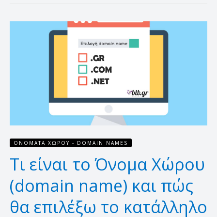
Τι
είναι
το
Όνομα
Χώρου
(domain
name)
και
πώς
θα
επιλέξω
ΟΝΌΜΑΤΑ ΧΏΡΟΥ - DOMAIN NAMES
το
Τι είναι το Όνομα Χώρου
κατάλληλο
(domain name) και πώς
θα επιλέξω το κατάλληλο