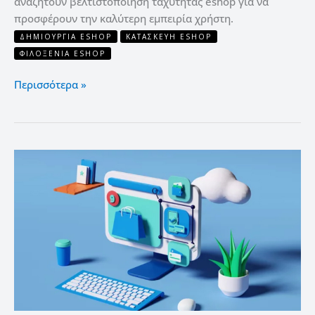
αναζητούν βελτιστοποίηση ταχύτητας eshop για να
προσφέρουν την καλύτερη εμπειρία χρήστη.
ΔΗΜΙΟΥΡΓΊΑ ESHOP
ΚΑΤΑΣΚΕΥΉ ESHOP
ΦΙΛΟΞΕΝΊΑ ESHOP
Περισσότερα »
Δημιουργία
eshop:
3
γρήγορες
συμβουλές
για
αύξηση
πωλήσεων