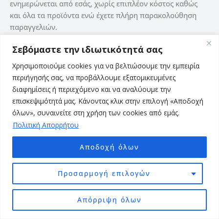
ενημερώνεται από εσάς, χωρίς επιπλέον κόστος καθώς
και όλα τα προϊόντα ενώ έχετε πλήρη παρακολούθηση
παραγγελιών.
Σεβόμαστε την ιδιωτικότητά σας
Περισσότερα »
Χρησιμοποιούμε cookies για να βελτιώσουμε την εμπειρία
περιήγησής σας, να προβάλλουμε εξατομικευμένες
διαφημίσεις ή περιεχόμενο και να αναλύουμε την
1
2
Επόμενο
→
επισκεψιμότητά μας. Κάνοντας κλικ στην επιλογή «Αποδοχή
όλων», συναινείτε στη χρήση των cookies από εμάς.
Πολιτική Απορρήτου
Αποδοχή όλων
Προσαρμογή επιλογών
Ετικέτες
Απόρριψη όλων
Blogging
Ai
ChatGPT