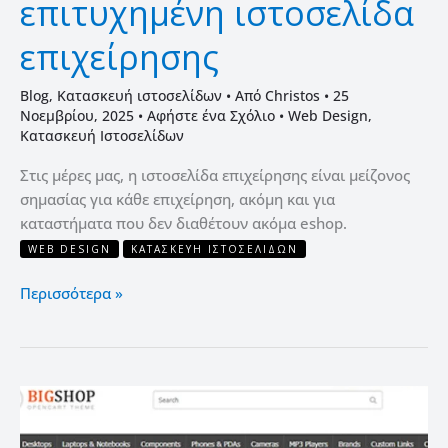
επιτυχημένη ιστοσελίδα
επιχείρησης
Blog
,
Κατασκευή ιστοσελίδων
• Από
Christos
•
25
Νοεμβρίου, 2025
•
Αφήστε ένα Σχόλιο
•
Web Design
,
Κατασκευή Ιστοσελίδων
Στις μέρες μας, η ιστοσελίδα επιχείρησης είναι μείζονος
σημασίας για κάθε επιχείρηση, ακόμη και για
καταστήματα που δεν διαθέτουν ακόμα eshop.
WEB DESIGN
ΚΑΤΑΣΚΕΥΉ ΙΣΤΟΣΕΛΊΔΩΝ
Περισσότερα »
10
προκλήσεις
στην