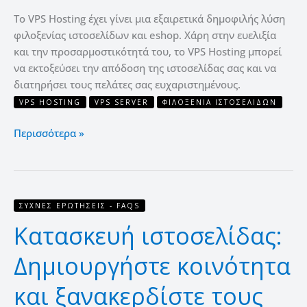
Το VPS Hosting έχει γίνει μια εξαιρετικά δημοφιλής λύση
φιλοξενίας ιστοσελίδων και eshop. Χάρη στην ευελιξία
και την προσαρμοστικότητά του, το VPS Hosting μπορεί
να εκτοξεύσει την απόδοση της ιστοσελίδας σας και να
διατηρήσει τους πελάτες σας ευχαριστημένους.
VPS HOSTING
VPS SERVER
ΦΙΛΟΞΕΝΊΑ ΙΣΤΟΣΕΛΊΔΩΝ
Περισσότερα »
Κατασκευή
ΣΥΧΝΈΣ ΕΡΩΤΉΣΕΙΣ - FAQS
ιστοσελίδας:
Κατασκευή ιστοσελίδας:
Δημιουργήστε
κοινότητα
Δημιουργήστε κοινότητα
και
ξανακερδίστε
και ξανακερδίστε τους
τους