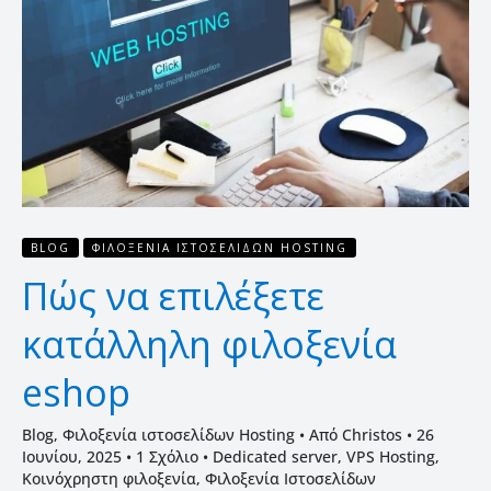
κατάλληλη
φιλοξενία
eshop
BLOG
ΦΙΛΟΞΕΝΊΑ ΙΣΤΟΣΕΛΊΔΩΝ HOSTING
Πώς να επιλέξετε
κατάλληλη φιλοξενία
eshop
Blog
,
Φιλοξενία ιστοσελίδων Hosting
• Από
Christos
•
26
Ιουνίου, 2025
•
1 Σχόλιο
•
Dedicated server
,
VPS Hosting
,
Κοινόχρηστη φιλοξενία
,
Φιλοξενία Ιστοσελίδων