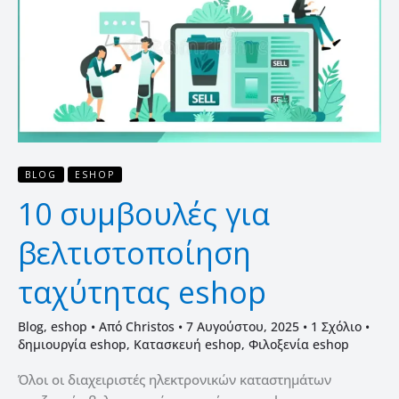
βελτιστοποίηση
ταχύτητας
eshop
BLOG
ESHOP
10 συμβουλές για
βελτιστοποίηση
ταχύτητας eshop
Blog
,
eshop
• Από
Christos
•
7 Αυγούστου, 2025
•
1 Σχόλιο
•
δημιουργία eshop
,
Κατασκευή eshop
,
Φιλοξενία eshop
Όλοι οι διαχειριστές ηλεκτρονικών καταστημάτων