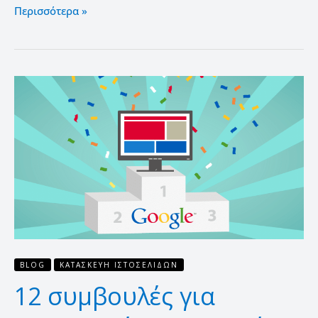
Περισσότερα »
12
συμβουλές
για
επιτυχημένη
ιστοσελίδα
επιχείρησης
BLOG
ΚΑΤΑΣΚΕΥΉ ΙΣΤΟΣΕΛΊΔΩΝ
12 συμβουλές για