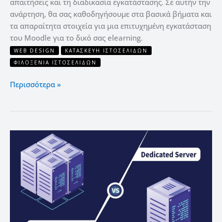
απαιτήσεις και τη διαδικασία εγκατάστασης. Σε αυτήν την
ανάρτηση, θα σας καθοδηγήσουμε στα βασικά βήματα και
τα απαραίτητα στοιχεία για μια επιτυχημένη εγκατάσταση
του Moodle για το δικό σας elearning.
WEB DESIGN
ΚΑΤΑΣΚΕΥΉ ΙΣΤΟΣΕΛΊΔΩΝ
ΦΙΛΟΞΕΝΊΑ ΙΣΤΟΣΕΛΊΔΩΝ
Περισσότερα »
10
Διαφορές
μεταξύ
VPS
server
και
Dedicated
Server