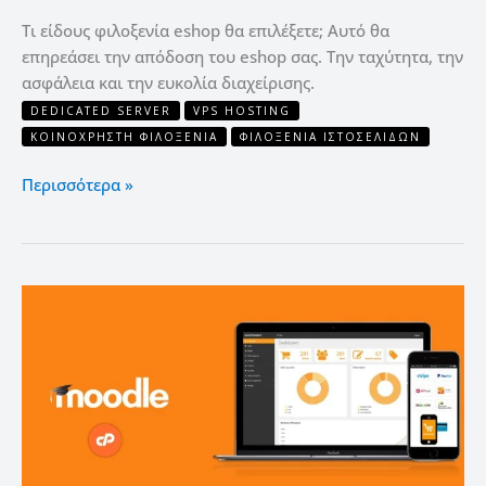
Τι είδους φιλοξενία eshop θα επιλέξετε; Αυτό θα
επηρεάσει την απόδοση του eshop σας. Την ταχύτητα, την
ασφάλεια και την ευκολία διαχείρισης.
DEDICATED SERVER
VPS HOSTING
ΚΟΙΝΌΧΡΗΣΤΗ ΦΙΛΟΞΕΝΊΑ
ΦΙΛΟΞΕΝΊΑ ΙΣΤΟΣΕΛΊΔΩΝ
Περισσότερα »
Πως
να
εγκαταστήσετε
μόνοι
σας
το
moodle
elearning