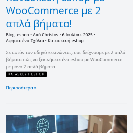
WooCommerce με 2
απλά βήματα!
Blog
,
eshop
• Από
Christos
•
6 Ιουλίου, 2025
•
Αφήστε ένα Σχόλιο
•
Κατασκευή eshop
Σε αυτόν τον οδηγό Ξεκινώντας, σας δείχνουμε με 2 απλά
βήματα πώς να ξεκινήσετε ένα eshop με WooCommerce
με μόνο 2 απλά βήματα.
ΚΑΤΑΣΚΕΥΉ ESHOP
Περισσότερα »
Πώς
να
επιλέξετε