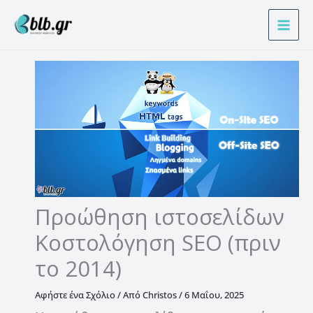
Μετάβαση
Α
στο
ν
περιεχόμενο
α
ζ
ή
τ
η
σ
η
Προώθηση ιστοσελίδων
Κοστολόγηση SEO (πριν
το 2014)
Αφήστε ένα Σχόλιο
/ Από
Christos
/
6 Μαΐου, 2025