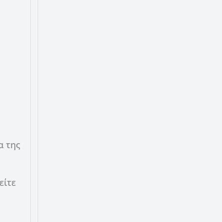
α της
είτε