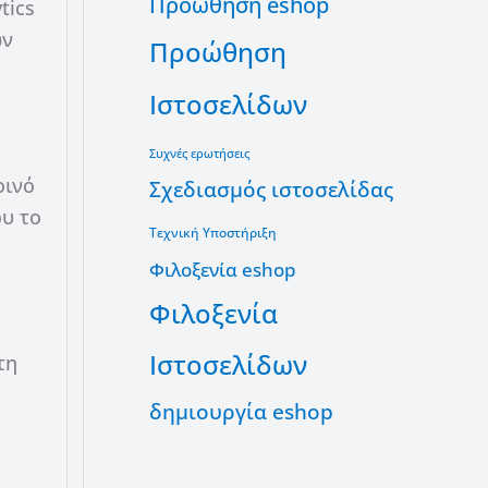
Προώθηση eshop
tics
ων
Προώθηση
Ιστοσελίδων
Συχνές ερωτήσεις
οινό
Σχεδιασμός ιστοσελίδας
ου το
Τεχνική Υποστήριξη
Φιλοξενία eshop
Φιλοξενία
Ιστοσελίδων
τη
δημιουργία eshop