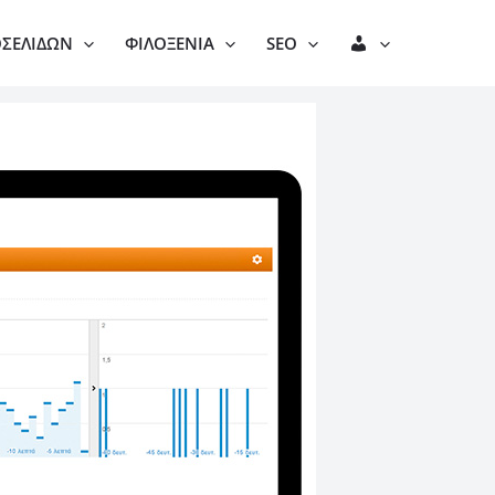
Λ
ΟΣΕΛΊΔΩΝ
ΦΙΛΟΞΕΝΊΑ
SEO
Ο
Γ
Α
Ρ
Ι
Α
Σ
Μ
Ό
Σ