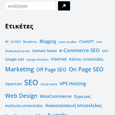
Ετικέτες
Blogging
Ai
ChatGPT
AI-SEO
Backlinks
case studies
cms
e-Commerce SEO
Domain Name
Dedicated server
GEO
Internet
Google ads
Kόστος ιστοσελίδας
Google Analytics
Marketing
On Page SEO
Off Page SEO
SEO
VPS Hosting
OpenCart
Social media
Web Design
WooCommerce
Έργα μας
Ανακατασκευή Ιστοσελίδας
Ανάλυση ιστοσελίδας
Δωρεάν