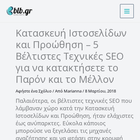
Μετάβαση
Α
στο
ν
περιεχόμενο
α
Κατασκευή Ιστοσελίδων
ζ
και Προώθηση – 5
ή
τ
Βέλτιστες Τεχνικές SEO
η
για να κατακτήσετε το
σ
Παρόν και το Μέλλον
η
Αφήστε ένα Σχόλιο
/ Από
Marianna
/
8 Μαρτίου, 2018
Παλαιότερα, οι βέλτιστες τεχνικές SEO που
λάμβαναν χώρο κατά την Κατασκευή
Ιστοσελίδων και Προώθηση, ήταν ελάχιστες
έως ανύπαρκτες. Εύκολα κάποιος
μπορούσε να ξεγελάσει τις μηχανές
αναζήτησης και να φτάσει στην κορυφή