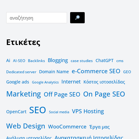
Ετικέτες
Blogging
Ai
ChatGPT
AI-SEO
Backlinks
case studies
cms
e-Commerce SEO
Domain Name
Dedicated server
GEO
Internet
Google ads
Kόστος ιστοσελίδας
Google Analytics
Marketing
On Page SEO
Off Page SEO
SEO
VPS Hosting
OpenCart
Social media
Web Design
WooCommerce
Έργα μας
Ανακατασκευή Ιστοσελίδας
Ανάλυση ιστοσελίδας