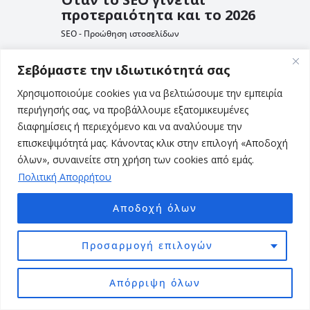
προτεραιότητα και το 2026
SEO - Προώθηση ιστοσελίδων
Σεβόμαστε την ιδιωτικότητά σας
Χρησιμοποιούμε cookies για να βελτιώσουμε την εμπειρία
περιήγησής σας, να προβάλλουμε εξατομικευμένες
διαφημίσεις ή περιεχόμενο και να αναλύουμε την
επισκεψιμότητά μας. Κάνοντας κλικ στην επιλογή «Αποδοχή
όλων», συναινείτε στη χρήση των cookies από εμάς.
Πολιτική Απορρήτου
Αποδοχή όλων
Τι είναι το RSS και πώς να το
Προσαρμογή επιλογών
συνδέσετε στην ιστοσελίδα
σας – 3 χρήσιμα Tips
Απόρριψη όλων
SEO - Προώθηση ιστοσελίδων