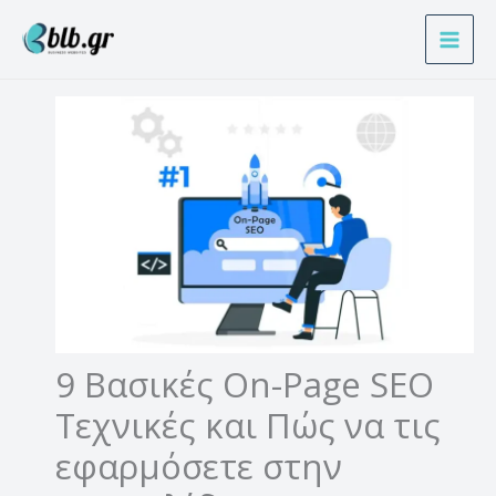
Μετάβαση
Α
στο
ν
περιεχόμενο
α
ζ
ή
τ
η
σ
η
9 Βασικές On-Page SEO
Τεχνικές και Πώς να τις
εφαρμόσετε στην