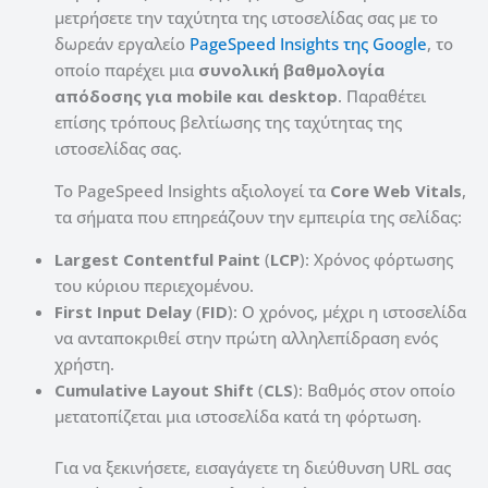
μετρήσετε την ταχύτητα της ιστοσελίδας σας με το
δωρεάν εργαλείο
PageSpeed ​​Insights της Google
, το
οποίο παρέχει μια
συνολική βαθμολογία
απόδοσης για mobile και desktop
. Παραθέτει
επίσης τρόπους βελτίωσης της ταχύτητας της
ιστοσελίδας σας.
Το PageSpeed ​​Insights αξιολογεί τα
Core Web Vitals
,
τα σήματα που επηρεάζουν την εμπειρία της σελίδας:
Largest Contentful Paint
(
LCP
): Χρόνος φόρτωσης
του κύριου περιεχομένου.
First Input Delay
(
FID
): Ο χρόνος, μέχρι η ιστοσελίδα
να ανταποκριθεί στην πρώτη αλληλεπίδραση ενός
χρήστη.
Cumulative Layout Shift
(
CLS
): Βαθμός στον οποίο
μετατοπίζεται μια ιστοσελίδα κατά τη φόρτωση.
Για να ξεκινήσετε, εισαγάγετε τη διεύθυνση URL σας