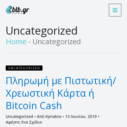
Μετάβαση
Α
στο
ν
περιεχόμενο
α
Uncategorized
ζ
ή
Home
-
Uncategorized
τ
η
σ
Πληρωμή
UNCATEGORIZED
η
με
Πληρωμή με Πιστωτική/
Πιστωτική/
Χρεωστική
Χρεωστική Κάρτα ή
Κάρτα
ή
Bitcoin Cash
Bitcoin
Cash
Uncategorized
• Από
Kyriakos
•
13 Ιουνίου, 2019
•
Αφήστε ένα Σχόλιο