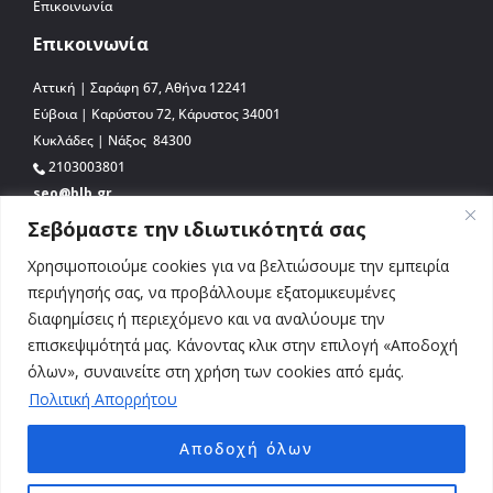
Επικοινωνία
Επικοινωνία
Αττική | Σαράφη 67, Αθήνα 12241
Εύβοια | Καρύστου 72, Κάρυστος 34001
Κυκλάδες | Νάξος 84300
2103003801
seo@blb.gr
Σεβόμαστε την ιδιωτικότητά σας
Χρησιμοποιούμε cookies για να βελτιώσουμε την εμπειρία
περιήγησής σας, να προβάλλουμε εξατομικευμένες
διαφημίσεις ή περιεχόμενο και να αναλύουμε την
επισκεψιμότητά μας. Κάνοντας κλικ στην επιλογή «Αποδοχή
όλων», συναινείτε στη χρήση των cookies από εμάς.
Πολιτική Απορρήτου
Αποδοχή όλων
© 2026 BLB.gr. All Rights Reserved. Απαγορεύεται η αναδημοσίευση, αναπαραγωγή,
ολική, μερική ή περιληπτική ή κατά παράφραση ή διασκευή ή απόδοση του