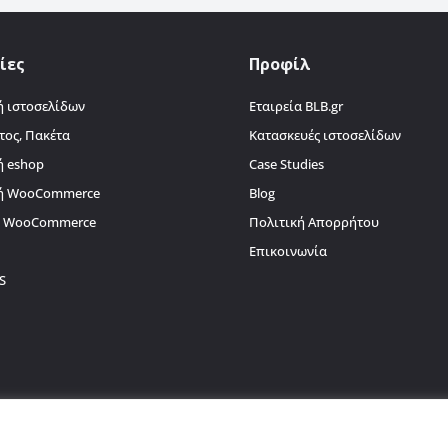
ίες
Προφίλ
 ιστοσελίδων
Εταιρεία BLB.gr
τος, Πακέτα
Κατασκευές ιστοσελίδων
ή eshop
Case Studies
ή WooCommerce
Blog
α WooCommerce
Πολιτική Απορρήτου
Επικοινωνία
S