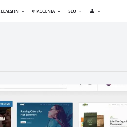
Λ
ΟΣΕΛΊΔΩΝ
ΦΙΛΟΞΕΝΊΑ
SEO
Ο
Γ
Α
Ρ
Ι
Α
Σ
Μ
Ό
Σ