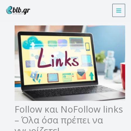
Μετάβαση
Α
στο
ν
περιεχόμενο
α
ζ
ή
τ
η
σ
η
Follow και NoFollow links
– Όλα όσα πρέπει να
γνωρίζετε!