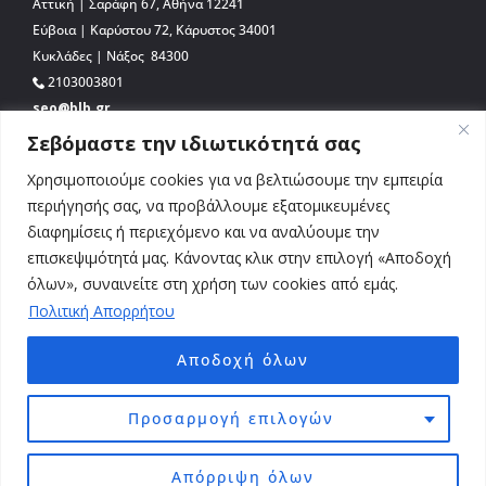
Αττική | Σαράφη 67, Αθήνα 12241
Εύβοια | Καρύστου 72, Κάρυστος 34001
Κυκλάδες | Νάξος 84300
2103003801
seo@blb.gr
Σεβόμαστε την ιδιωτικότητά σας
Χρησιμοποιούμε cookies για να βελτιώσουμε την εμπειρία
περιήγησής σας, να προβάλλουμε εξατομικευμένες
διαφημίσεις ή περιεχόμενο και να αναλύουμε την
επισκεψιμότητά μας. Κάνοντας κλικ στην επιλογή «Αποδοχή
όλων», συναινείτε στη χρήση των cookies από εμάς.
Πολιτική Απορρήτου
Αποδοχή όλων
© 2026 BLB.gr. All Rights Reserved. Απαγορεύεται η αναδημοσίευση, αναπαραγωγή,
ολική, μερική ή περιληπτική ή κατά παράφραση ή διασκευή ή απόδοση του
Προσαρμογή επιλογών
περιεχομένου του παρόντος διαδικτυακού τόπου με οποιονδήποτε τρόπο,
ηλεκτρονικό, μηχανικό, φωτοτυπικό ή άλλο, χωρίς ενεργό σύνδεσμο επιστροφής
Απόρριψη όλων
προς την σχετική σελίδα www.blb.gr