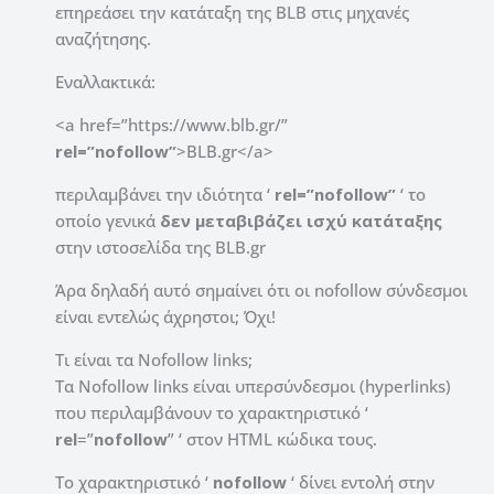
επηρεάσει την κατάταξη της BLB στις μηχανές
αναζήτησης.
Εναλλακτικά:
<a href=”https://www.blb.gr/”
rel=”nofollow”
>BLB.gr</a>
περιλαμβάνει την ιδιότητα ‘
rel=”nofollow”
‘ το
οποίο γενικά
δεν μεταβιβάζει ισχύ κατάταξης
στην ιστοσελίδα της BLB.gr
Άρα δηλαδή αυτό σημαίνει ότι οι nofollow σύνδεσμοι
είναι εντελώς άχρηστοι; Όχι!
Τι είναι τα Nofollow links;
Τα Nofollow links είναι υπερσύνδεσμοι (hyperlinks)
που περιλαμβάνουν το χαρακτηριστικό ‘
rel
=”
nofollow
” ‘ στον HTML κώδικα τους.
Το χαρακτηριστικό ‘
nofollow
‘ δίνει εντολή στην