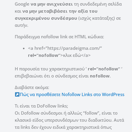
Google
να μην ανιχνεύσει
τη συνδεδεμένη σελίδα
και
να μην μεταβιβάσει την αξία του
συγκεκριμένου συνδέσμου
(ισχύς κατάταξης) σε
αυτήν.
Παράδειγμα nofollow link σε HTML κώδικα:
<a href=”https://paradeigma.com/”
rel=”nofollow”
>κλικ εδώ</a>
Η παρουσία του χαρακτηριστικού ‘
rel=”nofollow”
‘
επιβεβαιώνει ότι ο σύνδεσμος είναι
nofollow
.
Διαβάστε ακόμα:
Πώς να προσθέσετε Nofollow Links στο WordPress
Τι είναι τα DoFollow links;
Οι Dofollow σύνδεσμοι ή αλλιώς “follow”, είναι το
κλασικό είδος υπερσυνδέσμων του διαδικτύου. Αυτά
τα links δεν έχουν ειδικά χαρακτηριστικά όπως