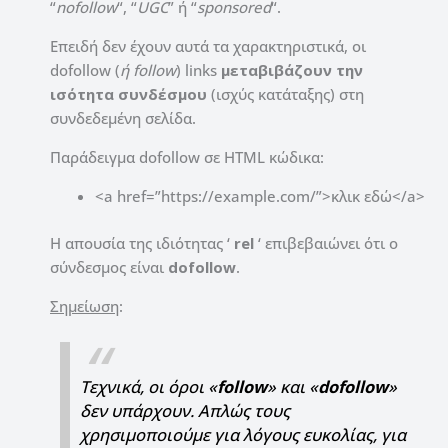
“
nofollow
“, “
UGC
” ή “
sponsored
“.
Επειδή δεν έχουν αυτά τα χαρακτηριστικά, οι
dofollow (
ή follow
) links
μεταβιβάζουν την
ισότητα συνδέσμου
(ισχύς κατάταξης) στη
συνδεδεμένη σελίδα.
Παράδειγμα dofollow σε HTML κώδικα:
<a href=”https://example.com/”>κλικ εδώ</a>
Η απουσία της ιδιότητας ‘
rel
‘ επιβεβαιώνει ότι ο
σύνδεσμος είναι
dofollow
.
Σημείωση
:
Τεχνικά, οι όροι «
follow
» και «
dofollow
»
δεν υπάρχουν.
Απλώς τους
χρησιμοποιούμε για λόγους ευκολίας, για