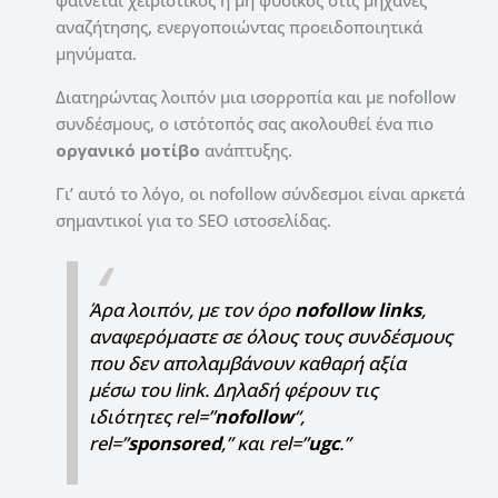
φαίνεται χειριστικός ή μη φυσικός στις μηχανές
αναζήτησης, ενεργοποιώντας προειδοποιητικά
μηνύματα.
Διατηρώντας λοιπόν μια ισορροπία και με nofollow
συνδέσμους, ο ιστότοπός σας ακολουθεί ένα πιο
οργανικό μοτίβο
ανάπτυξης.
Γι’ αυτό το λόγο, οι nofollow σύνδεσμοι είναι αρκετά
σημαντικοί για το SEO ιστοσελίδας.
Άρα λοιπόν, με τον όρο
nofollow links
,
αναφερόμαστε σε όλους τους συνδέσμους
που δεν απολαμβάνουν καθαρή αξία
μέσω του link. Δηλαδή φέρουν τις
ιδιότητες rel=”
nofollow
“,
rel=”
sponsored
,” και rel=”
ugc
.”