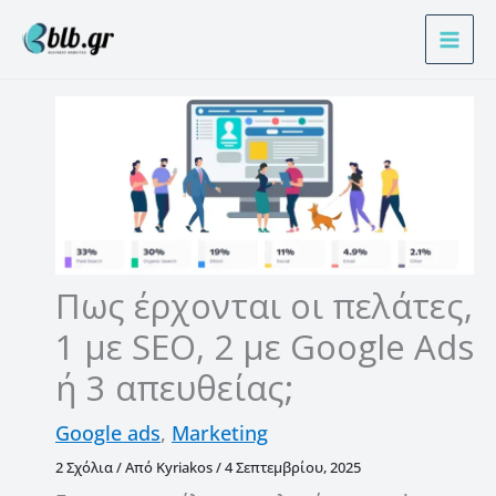
Μετάβαση
Α
στο
ν
περιεχόμενο
α
ζ
ή
τ
η
σ
η
Πως έρχονται οι πελάτες,
1 με SEO, 2 με Google Ads
ή 3 απευθείας;
Google ads
,
Marketing
2 Σχόλια
/ Από
Kyriakos
/
4 Σεπτεμβρίου, 2025