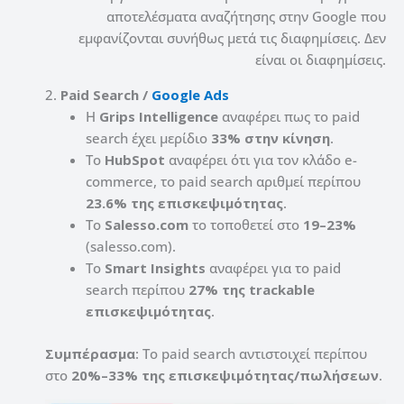
αποτελέσματα αναζήτησης στην Google που
εμφανίζονται συνήθως μετά τις διαφημίσεις. Δεν
είναι οι διαφημίσεις.
2.
Paid Search /
Google Ads
Η
Grips Intelligence
αναφέρει πως το paid
search έχει μερίδιο
33% στην κίνηση
.
Το
HubSpot
αναφέρει ότι για τον κλάδο e-
commerce, το paid search αριθμεί περίπου
23.6% της επισκεψιμότητας
.
Το
Salesso.com
το τοποθετεί στο
19–23%
(salesso.com).
Το
Smart Insights
αναφέρει για το paid
search περίπου
27% της trackable
επισκεψιμότητας
.
Συμπέρασμα
: Το paid search αντιστοιχεί περίπου
στο
20%–33% της επισκεψιμότητας/πωλήσεων
.