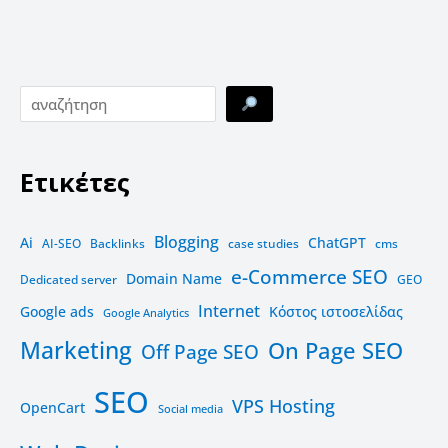
Ετικέτες
Blogging
Ai
ChatGPT
AI-SEO
Backlinks
case studies
cms
e-Commerce SEO
Domain Name
Dedicated server
GEO
Internet
Google ads
Kόστος ιστοσελίδας
Google Analytics
Marketing
On Page SEO
Off Page SEO
SEO
VPS Hosting
OpenCart
Social media