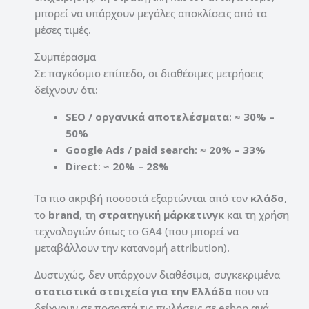
μπορεί να υπάρχουν μεγάλες αποκλίσεις από τα
μέσες τιμές.
Συμπέρασμα
Σε παγκόσμιο επίπεδο, οι διαθέσιμες μετρήσεις
δείχνουν ότι:
SEO / οργανικά αποτελέσματα
: ≈
30% –
50%
Google Ads / paid search
: ≈
20% – 33%
Direct
: ≈
20% – 28%
Τα πιο ακριβή ποσοστά εξαρτώνται από τον
κλάδο
,
το
brand
, τη
στρατηγική μάρκετινγκ
και τη χρήση
τεχνολογιών όπως το GA4 (που μπορεί να
μεταβάλλουν την κατανομή attribution).
Δυστυχώς, δεν υπάρχουν διαθέσιμα, συγκεκριμένα
στατιστικά στοιχεία για την Ελλάδα
που να
δείχνουν σε ποσοστά τις πωλήσεις σε eshop ανά