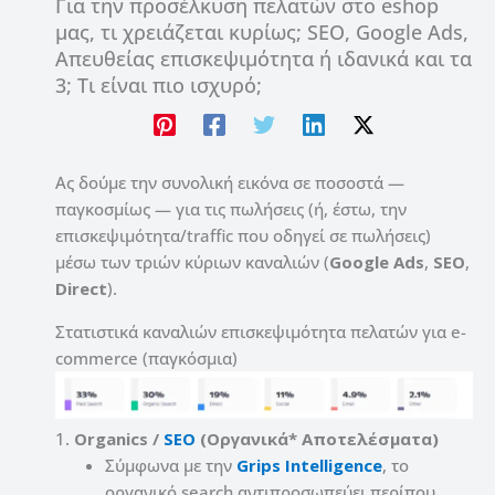
Για την προσέλκυση πελατών στο eshop
μας, τι χρειάζεται κυρίως; SEO, Google Ads,
Απευθείας επισκεψιμότητα ή ιδανικά και τα
3; Τι είναι πιο ισχυρό;
Ας δούμε την συνολική εικόνα σε ποσοστά —
παγκοσμίως — για τις πωλήσεις (ή, έστω, την
επισκεψιμότητα/traffic που οδηγεί σε πωλήσεις)
μέσω των τριών κύριων καναλιών (
Google Ads
,
SEO
,
Direct
).
Στατιστικά καναλιών επισκεψιμότητα πελατών για e-
commerce (παγκόσμια)
1.
Organics /
SEO
(Οργανικά* Αποτελέσματα)
Σύμφωνα με την
Grips Intelligence
, το
οργανικό search αντιπροσωπεύει περίπου