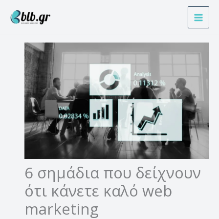
Μετάβαση
Α
στο
ν
περιεχόμενο
α
ζ
ή
τ
η
σ
η
6 σημάδια που δείχνουν
ότι κάνετε καλό web
marketing