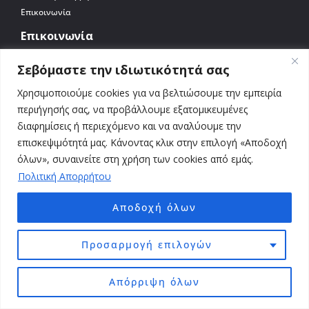
Επικοινωνία
Επικοινωνία
Αττική | Σαράφη 67, Αθήνα 12241
Σεβόμαστε την ιδιωτικότητά σας
Εύβοια | Καρύστου 72, Κάρυστος 34001
Χρησιμοποιούμε cookies για να βελτιώσουμε την εμπειρία
Κυκλάδες | Νάξος 84300
περιήγησής σας, να προβάλλουμε εξατομικευμένες
2103003801
διαφημίσεις ή περιεχόμενο και να αναλύουμε την
seo@blb.gr
επισκεψιμότητά μας. Κάνοντας κλικ στην επιλογή «Αποδοχή
όλων», συναινείτε στη χρήση των cookies από εμάς.
Πολιτική Απορρήτου
Αποδοχή όλων
Προσαρμογή επιλογών
Απόρριψη όλων
© 2026 BLB.gr. All Rights Reserved. Απαγορεύεται η αναδημοσίευση, αναπαραγωγή,