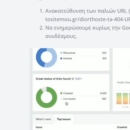
Ανακατεύθυνση των παλιών URL (π
tositemou.gr/diorthoste-ta-404-UR
Να ενημερώσουμε κυρίως την Goog
συνδέσμους.