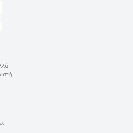
λλά
σωστή
ει