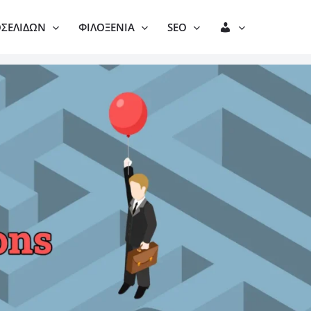
Λ
ΟΣΕΛΊΔΩΝ
ΦΙΛΟΞΕΝΊΑ
SEO
Ο
Γ
Α
Ρ
Ι
Α
Σ
Μ
Ό
Σ