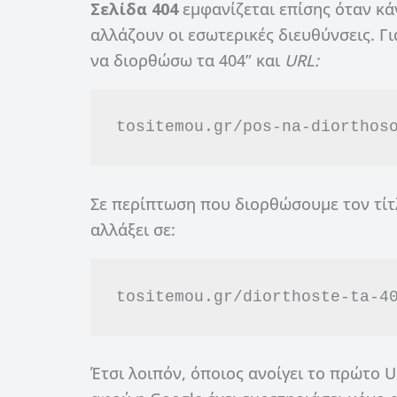
Σελίδα 404
εμφανίζεται επίσης όταν κά
αλλάζουν οι εσωτερικές διευθύνσεις. Γ
να διορθώσω τα 404” και
URL:
tositemou.gr/pos-na-diorthos
Σε περίπτωση που διορθώσουμε τον τίτλ
αλλάξει σε:
tositemou.gr/diorthoste-ta-4
Έτσι λοιπόν, όποιος ανοίγει το πρώτο 