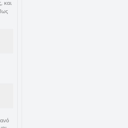
, και
Πως
θανό