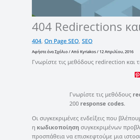
404 Redirections κα
404
,
On Page SEO
,
SEO
Αφήστε ένα Σχόλιο
/ Από
Kyriakos
/
12 Απριλίου, 2016
Γνωρίστε τις μεθόδους redirection και τ
Γνωρίστε τις μεθόδους
re
200
response codes
.
Οι συγκεκριμένες ενδείξεις που βλέπου
η
κωδικοποίηση
συγκεκριμένων προβλ
προσπάθεια να επισκεφτούμε μια ιστοσ