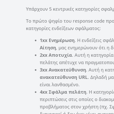
Υπάρχουν 5 κεντρικές κατηγορίες σφαλ
Το πρώτο ψηφίο του response code προσ
κατηγορίες ενδείξεων σφάλματος:
1xx Ενημέρωση
.
Η ενδείξεις σφά
Αίτηση
, μας ενημερώνουν ότι η δ
2xx Αποτυχία
.
Αυτή η κατηγορία 
πελάτης απέτυχε να πραγματοποι
3xx Ανακατεύθυνση
.
Αυτή η κατ
ανακατεύθυνση URL
. Δηλαδή μ
είναι λανθασμένο.
4xx Σφάλμα πελάτη
. Η κατηγορί
περιπτώσεις στις οποίες ο διακομ
προβλήματος στον χρήστη (πχ. Σφ
διαγραφεί ή δεν έχει γίνει ανακα