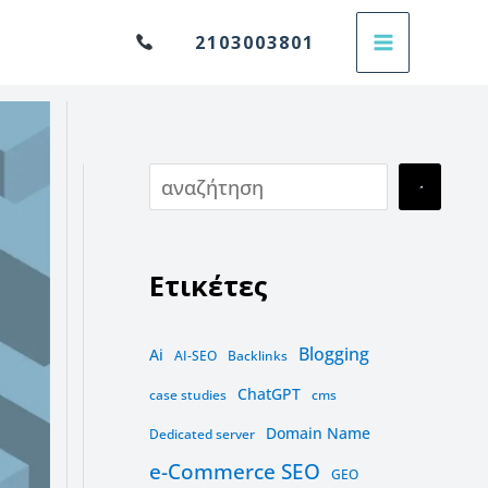
Α
2103003801
ν
α
ζ
ή
τ
η
Ετικέτες
σ
η
Blogging
Ai
AI-SEO
Backlinks
ChatGPT
case studies
cms
Domain Name
Dedicated server
e-Commerce SEO
GEO