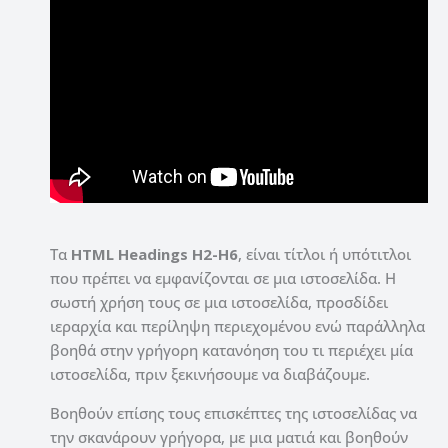
Τα
HTML Headings H2-H6
, είναι τίτλοι ή υπότιτλοι
που πρέπει να εμφανίζονται σε μια ιστοσελίδα. Η
σωστή χρήση τους σε μια ιστοσελίδα, προσδίδει
ιεραρχία και περίληψη περιεχομένου ενώ παράλληλα
βοηθά στην γρήγορη κατανόηση του τι περιέχει μία
ιστοσελίδα, πριν ξεκινήσουμε να διαβάζουμε.
Βοηθούν επίσης τους επισκέπτες της ιστοσελίδας να
την σκανάρουν γρήγορα, με μια ματιά και βοηθούν