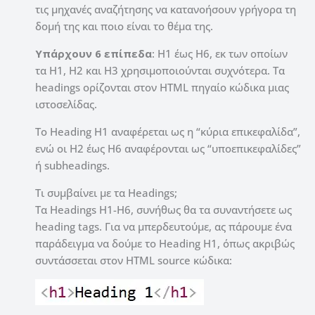
τις μηχανές αναζήτησης να κατανοήσουν γρήγορα τη
δομή της και ποιο είναι το θέμα της.
Υπάρχουν 6 επίπεδα
: H1 έως H6, εκ των οποίων
τα H1, H2 και H3 χρησιμοποιούνται συχνότερα. Τα
headings ορίζονται στον HTML πηγαίο κώδικα μιας
ιστοσελίδας.
Το Heading H1 αναφέρεται ως η “κύρια επικεφαλίδα”,
ενώ οι H2 έως H6 αναφέρονται ως “υποεπικεφαλίδες”
ή subheadings.
Τι συμβαίνει με τα Headings;
Τα Headings H1-H6, συνήθως θα τα συναντήσετε ως
heading tags. Για να μπερδευτούμε, ας πάρουμε ένα
παράδειγμα να δούμε το Heading H1, όπως ακριβώς
συντάσσεται στον HTML source κώδικα: