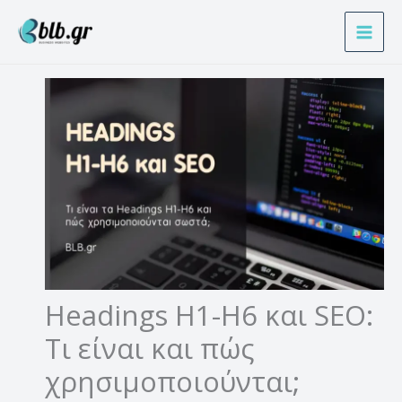
Μετάβαση
Α
στο
ν
περιεχόμενο
α
ζ
ή
τ
η
σ
η
Headings H1-H6 και SEO:
Τι είναι και πώς
χρησιμοποιούνται;