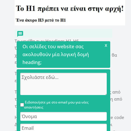
Τα μεγέθη των Headings H1-H6
x
Οι σελίδες του website σας
Όσο πιο πολύ προχωράμε με τα headings και
ακολουθούν μία λογική δομή
χρησιμοποιούμε περισσότερα, τόσο μικρότερο θα
είναι το μέγεθος της γραμματοσειράς τους.
heading;
Το heading H1 πρέπει να είναι η μεγαλύτερη
επικεφαλίδα σε μέγεθος μέσα σε μία σελίδα.
Το heading H2 είναι λίγο μικρότερο σε μέγεθος από
το H1 και με τη σειρά του το H3 είναι μικρότερη από
Ειδοποιήστε με στο email μου για νέες
το H2 κοκ.
απαντήσεις
Η σειρά των Headings H1-H6 στον HTML source code
Δεν έχει σημασία με ποια σειρά εμφανίζονται οι