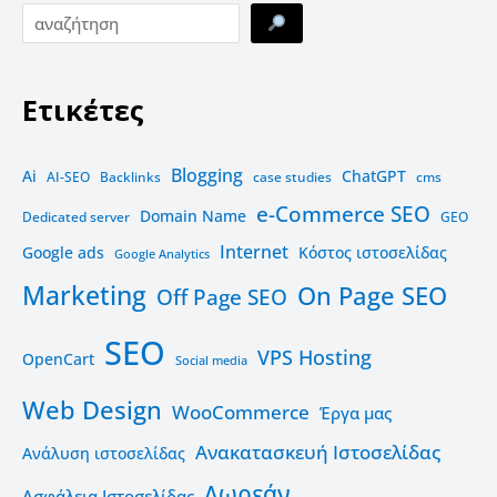
Ετικέτες
Blogging
Ai
ChatGPT
AI-SEO
Backlinks
case studies
cms
e-Commerce SEO
Domain Name
Dedicated server
GEO
Internet
Google ads
Kόστος ιστοσελίδας
Google Analytics
Marketing
On Page SEO
Off Page SEO
SEO
VPS Hosting
OpenCart
Social media
Web Design
WooCommerce
Έργα μας
Ανακατασκευή Ιστοσελίδας
Ανάλυση ιστοσελίδας
Δωρεάν
Ασφάλεια Ιστοσελίδας