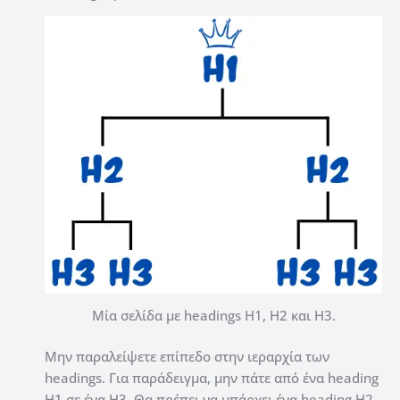
Μία σελίδα με headings H1, H2 και H3.
Μην παραλείψετε επίπεδο στην ιεραρχία των
headings. Για παράδειγμα, μην πάτε από ένα heading
H1 σε ένα H3. Θα πρέπει να υπάρχει ένα heading H2