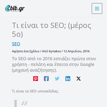
Μετάβαση
Α
στο
ν
περιεχόμενο
α
Τι είναι το SEO; (μέρος
ζ
5ο)
ή
τ
SEO
η
Αφήστε ένα Σχόλιο
/ Από
Kyriakos
/
12 Απριλίου, 2016
σ
Το SEO από το 2016 εστιάζει πρώτα στον
η
χρήστη - πελάτη και έπειτα στην Google
(μηχανή αναζήτησης).
Τι είναι το SEO ιστοσελίδας;