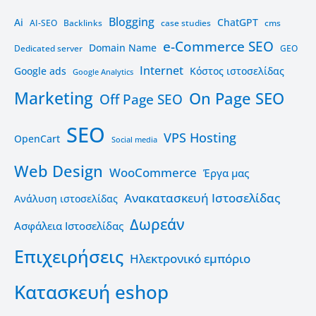
Blogging
Ai
ChatGPT
AI-SEO
Backlinks
case studies
cms
e-Commerce SEO
Domain Name
Dedicated server
GEO
Internet
Google ads
Kόστος ιστοσελίδας
Google Analytics
Marketing
On Page SEO
Off Page SEO
SEO
VPS Hosting
OpenCart
Social media
Web Design
WooCommerce
Έργα μας
Ανακατασκευή Ιστοσελίδας
Ανάλυση ιστοσελίδας
Δωρεάν
Ασφάλεια Ιστοσελίδας
Επιχειρήσεις
Ηλεκτρονικό εμπόριο
Κατασκευή eshop