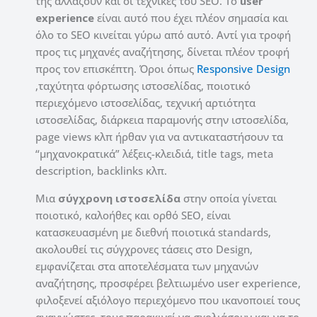
της αλλάζουν και οι τεχνικές του SEO. Το
user
experience
είναι αυτό που έχει πλέον σημασία και
όλο το SEO κινείται γύρω από αυτό. Αντί για τροφή
προς τις μηχανές αναζήτησης, δίνεται πλέον τροφή
προς τον επισκέπτη. Όροι όπως
Responsive Design
,ταχύτητα φόρτωσης ιστοσελίδας, ποιοτικό
περιεχόμενο ιστοσελίδας, τεχνική αρτιότητα
ιστοσελίδας, διάρκεια παραμονής στην ιστοσελίδα,
page views κλπ ήρθαν για να αντικαταστήσουν τα
“μηχανοκρατικά” λέξεις-κλειδιά, title tags, meta
description, backlinks κλπ.
Μια
σύγχρονη ιστοσελίδα
στην οποία γίνεται
ποιοτικό, καλοήθες και ορθό SEO, είναι
κατασκευασμένη με διεθνή ποιοτικά standards,
ακολουθεί τις σύγχρονες τάσεις στο Design,
εμφανίζεται στα αποτελέσματα των μηχανών
αναζήτησης, προσφέρει βελτιωμένο user experience,
φιλοξενεί αξιόλογο περιεχόμενο που ικανοποιεί τους
αναγνώστες, τους παρακινεί να σχολιάσουν και να το