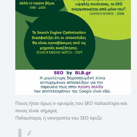
Ποιος ήταν όμως ο ορισμός του SEO παλαιότερα και
ποιος είναι σήμερα;
Παλαιότερα, η νοοτροπία του SEO όριζε: