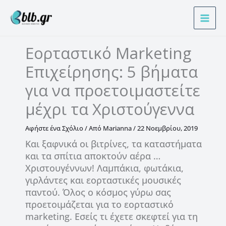
Μετάβαση
Α
στο
ν
περιεχόμενο
α
Εορταστικό Marketing
ζ
Επιχείρησης: 5 βήματα
ή
τ
για να προετοιμαστείτε
η
μέχρι τα Χριστούγεννα
σ
η
Αφήστε ένα Σχόλιο
/ Από
Marianna
/
22 Νοεμβρίου, 2019
Και ξαφνικά οι βιτρίνες, τα καταστήματα
και τα σπίτια αποκτούν αέρα …
Χριστουγέννων! Λαμπάκια, φωτάκια,
γιρλάντες και εορταστικές μουσικές
παντού. Όλος ο κόσμος γύρω σας
προετοιμάζεται για το εορταστικό
marketing. Εσείς τι έχετε σκεφτεί για τη