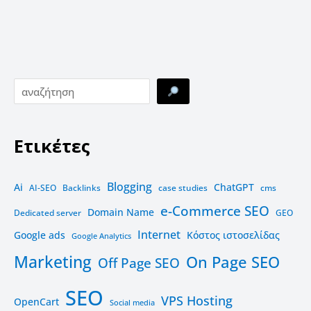
Ετικέτες
Blogging
Ai
ChatGPT
AI-SEO
Backlinks
case studies
cms
e-Commerce SEO
Domain Name
Dedicated server
GEO
Internet
Google ads
Kόστος ιστοσελίδας
Google Analytics
Marketing
On Page SEO
Off Page SEO
SEO
VPS Hosting
OpenCart
Social media