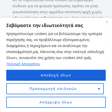
κίνδυνο για τα φυσικά πρόσωπα, πρέπει να γίνει
γνωστοποίηση στην αρμόδια εποπτική αρχή χωρίς
αδικαιολόγητη καθυστέρηση και, όπου είναι εφικτό,
εντός 72 ωρών από τότε που το αντιληφθήκατε.
Σεβόμαστε την ιδιωτικότητά σας
Πρέπει να ενημερώσω τους πελάτες αν γίνει διαρροή
Χρησιμοποιούμε cookies για να βελτιώσουμε την εμπειρία
δεδομένων;
περιήγησής σας, να προβάλλουμε εξατομικευμένες
Αν η παραβίαση είναι πιθανό να δημιουργεί υψηλό
διαφημίσεις ή περιεχόμενο και να αναλύουμε την
κίνδυνο για τους πελάτες ή τους χρήστες, τότε πρέπει
επισκεψιμότητά μας. Κάνοντας κλικ στην επιλογή «Αποδοχή
να ενημερωθούν και οι ίδιοι χωρίς αδικαιολόγητη
όλων», συναινείτε στη χρήση των cookies από εμάς.
καθυστέρηση.
Πολιτική Απορρήτου
Για παράδειγμα, αν διέρρευσαν στοιχεία πρόσβασης,
Αποδοχή όλων
οικονομικά δεδομένα, ευαίσθητες πληροφορίες ή
δεδομένα που μπορεί να οδηγήσουν σε απάτη,
Προσαρμογή επιλογών
phishing ή ταυτοποίηση χρηστών, η ενημέρωση των
επηρεαζόμενων προσώπων είναι πολύ σημαντική.
Απόρριψη όλων
Πρέπει να κρατάω αρχείο δραστηριοτήτων