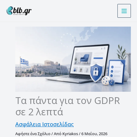
Μετάβαση
Α
στο
ν
περιεχόμενο
α
ζ
ή
τ
η
σ
η
Τα πάντα για τον GDPR
σε 2 λεπτά
Ασφάλεια Ιστοσελίδας
Αφήστε ένα Σχόλιο
/ Από
Kyriakos
/
6 Μαΐου, 2026