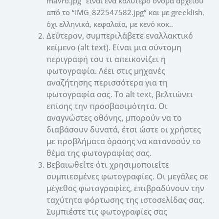
mavro.jpg” είναι ένα καλύτερο όνομα αρχείου
από το “IMG_822547582.jpg” και με greeklish,
όχι ελληνικά, κεφαλαία, με κενό κοκ..
Δεύτερον, συμπεριλάβετε εναλλακτικό
κείμενο (alt text).
Είναι μια σύντομη
περιγραφή του τι απεικονίζει η
φωτογραφία.
Λ
έει στις μηχανές
αναζήτησης περισσότερα για τη
φωτογραφία σας.
Το alt text, βελτιώνει
επίσης την προσβασιμότητα.
Οι
αναγνώστες οθόνης, μπορούν να το
διαβάσουν δυνατά, έτσι ώστε οι χρήστες
με προβλήματα όρασης να κατανοούν το
θέμα της φωτογραφίας σας.
Βεβαιωθείτε ότι χρησιμοποιείτε
συμπιεσμένες φωτογραφίες.
Ο
ι μεγάλες σε
μέγεθος φωτογραφίες, επιβραδύνουν την
ταχύτητα φόρτωσης της ιστοσελίδας σας.
Συμπιέστε τις φωτογραφίες σας