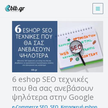
Μετάβαση
Α
στο
ν
περιεχόμενο
α
ζ
ή
τ
η
σ
η
6 eshop SEO τεχνικές
που θα σας ανεβάσουν
ψηλότερα στην Google
e-Commerce SEO
,
SEO
,
Κατασκευή eshop
,