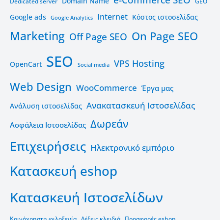
Domain Name
Dedicated server
GEO
Internet
Google ads
Kόστος ιστοσελίδας
Google Analytics
Marketing
On Page SEO
Off Page SEO
SEO
VPS Hosting
OpenCart
Social media
Web Design
WooCommerce
Έργα μας
Ανακατασκευή Ιστοσελίδας
Ανάλυση ιστοσελίδας
Δωρεάν
Ασφάλεια Ιστοσελίδας
Επιχειρήσεις
Ηλεκτρονικό εμπόριο
Κατασκευή eshop
Κατασκευή Ιστοσελίδων
Κοινόχρηστη φιλοξενία
Λέξεις κλειδιά
Προσφορές eshop