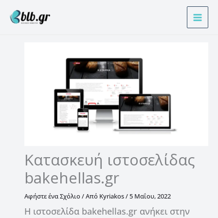
Μετάβαση
Α
στο
ν
περιεχόμενο
α
ζ
ή
τ
η
σ
η
Κατασκευή ιστοσελίδας
bakehellas.gr
Αφήστε ένα Σχόλιο
/ Από
Kyriakos
/
5 Μαΐου, 2022
Η ιστοσελίδα bakehellas.gr ανήκει στην