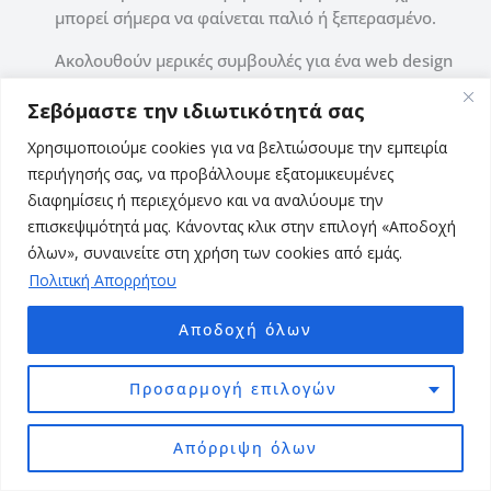
μπορεί σήμερα να φαίνεται παλιό ή ξεπερασμένο.
Ακολουθούν μερικές συμβουλές για ένα web design
που θα λατρέψουν οι επισκέπτες σας:
Σεβόμαστε την ιδιωτικότητά σας
Προσπαθήστε να χρησιμοποιήσετε ένα
Χρησιμοποιούμε cookies για να βελτιώσουμε την εμπειρία
ανοιχτόχρωμο (ή λευκό) χρώμα φόντου.
περιήγησής σας, να προβάλλουμε εξατομικευμένες
Επιλέξτε ελκυστικά χρώματα που
διαφημίσεις ή περιεχόμενο και να αναλύουμε την
ταιριάζουν μεταξύ τους.
επισκεψιμότητά μας. Κάνοντας κλικ στην επιλογή «Αποδοχή
Διατηρήστε το design καθαρό, απλό και
όλων», συναινείτε στη χρήση των cookies από εμάς.
αφήστε λευκό κενό μεταξύ των
Πολιτική Απορρήτου
στοιχείων που το συνθέτουν.
Πώς να φτιάξετε ευανάγνωστο κείμενο.
Αποδοχή όλων
Μην χρησιμοποιείτε πάρα πολλές
διαφορετικές γραμματοσειρές:
Προσαρμογή επιλογών
Χρησιμοποιήστε μία για τους τίτλους και
μια ακόμη για το κείμενο-περιεχόμενο
και αυτά είναι αρκετά.
Απόρριψη όλων
Διατηρήστε σταθερό το στυλ και τη