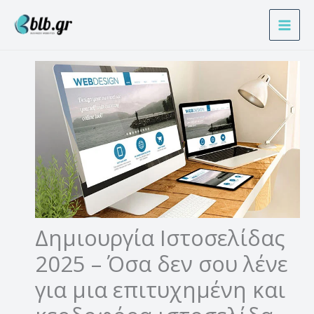
Μετάβαση
Α
στο
ν
περιεχόμενο
α
ζ
ή
τ
η
σ
η
Δημιουργία Ιστοσελίδας
2025 – Όσα δεν σου λένε
για μια επιτυχημένη και