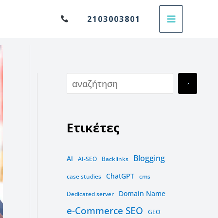
Α
2103003801
ν
α
ζ
ή
τ
η
Ετικέτες
σ
η
Blogging
Ai
AI-SEO
Backlinks
ChatGPT
case studies
cms
Domain Name
Dedicated server
e-Commerce SEO
GEO