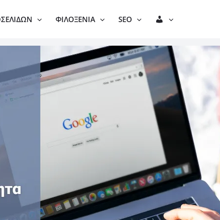
Λ
ΟΣΕΛΊΔΩΝ
ΦΙΛΟΞΕΝΊΑ
SEO
Ο
Γ
Α
Ρ
Ι
Α
Σ
Μ
Ό
Σ