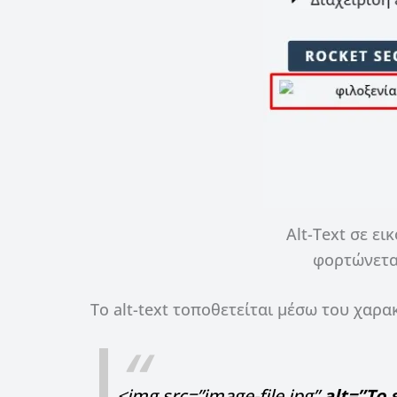
Alt-Text σε ει
φορτώνεται
Το alt-text τοποθετείται μέσω του χαρ
<img src=”image-file.jpg”
alt=”Το