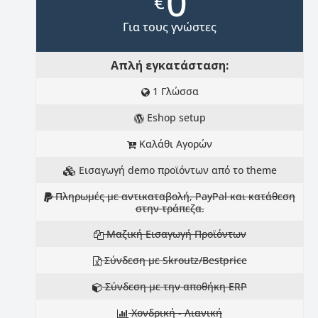
0
€
Για τους γνώστες
Απλή εγκατάσταση:
1 Γλώσσα
Eshop setup
Καλάθι Αγορών
Εισαγωγή demo προϊόντων από το theme
Πληρωμές με αντικαταβολή, PayPal και κατάθεση
στην τράπεζα.
Μαζική Εισαγωγή Προϊόντων
Σύνδεση με Skroutz/Bestprice
Σύνδεση με την αποθήκη ERP
Χονδρική - Λιανική