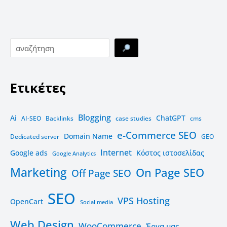
Ετικέτες
Blogging
Ai
ChatGPT
AI-SEO
Backlinks
case studies
cms
e-Commerce SEO
Domain Name
Dedicated server
GEO
Internet
Google ads
Kόστος ιστοσελίδας
Google Analytics
Marketing
On Page SEO
Off Page SEO
SEO
VPS Hosting
OpenCart
Social media
Web Design
WooCommerce
Έργα μας