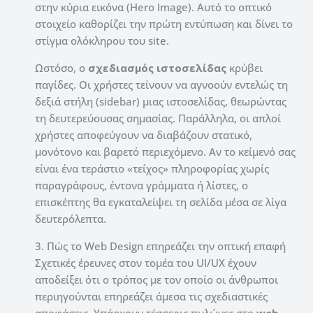
στην κύρια εικόνα (Hero Image). Αυτό το οπτικό
στοιχείο καθορίζει την πρώτη εντύπωση και δίνει το
στίγμα ολόκληρου του site.
Ωστόσο, ο
σχεδιασμός ιστοσελίδας
κρύβει
παγίδες. Οι χρήστες τείνουν να αγνοούν εντελώς τη
δεξιά στήλη (sidebar) μιας ιστοσελίδας, θεωρώντας
τη δευτερεύουσας σημασίας. Παράλληλα, οι απλοί
χρήστες αποφεύγουν να διαβάζουν στατικό,
μονότονο και βαρετό περιεχόμενο. Αν το κείμενό σας
είναι ένα τεράστιο «τείχος» πληροφορίας χωρίς
παραγράφους, έντονα γράμματα ή λίστες, ο
επισκέπτης θα εγκαταλείψει τη σελίδα μέσα σε λίγα
δευτερόλεπτα.
3. Πώς το Web Design επηρεάζει την οπτική επαφή
Σχετικές έρευνες στον τομέα του UI/UX έχουν
αποδείξει ότι ο τρόπος με τον οποίο οι άνθρωποι
περιηγούνται επηρεάζει άμεσα τις σχεδιαστικές
αποφάσεις. Υπάρχουν τέσσερις πυλώνες στο
web