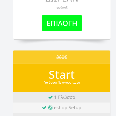
εφάπαξ
ΕΠΙΛΟΓΗ
380€
Start
Για όσους ξεκινούν τώρα
1
Γλώσσα
eshop Setup