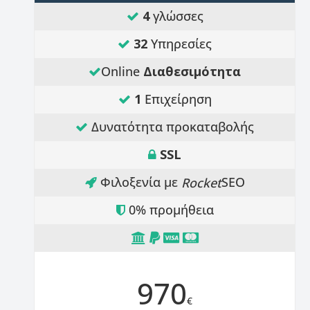
4
γλώσσες
32
Υπηρεσίες
Online
Διαθεσιμότητα
1
Επιχείρηση
Δυνατότητα προκαταβολής
SSL
Φιλοξενία με
SEO
Rocket
0% προμήθεια
970
€