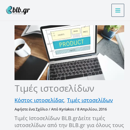
Μετάβαση
Α
στο
ν
περιεχόμενο
α
ζ
ή
τ
η
σ
η
Τιμές ιστοσελίδων
Kόστος ιστοσελίδας
,
Tιμές ιστοσελίδων
Αφήστε ένα Σχόλιο
/ Από
Kyriakos
/
8 Απριλίου, 2016
Τιμές Ιστοσελίδων BLB.grΔείτε τιμές
ιστοσελίδων από την BLB.gr για όλους τους