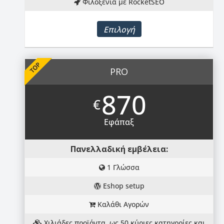
Φιλοξενία με RocketSEO
Επιλογή
PRO
870
€
Εφάπαξ
Πανελλαδική εμβέλεια:
1 Γλώσσα
Eshop setup
Καλάθι Αγορών
Χιλιάδες προϊόντα, ως 50 κύριες κατηγορίες και