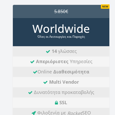
5.850€
Worldwide
Όλες οι Λειτουργίες και Παροχές
14
γλώσσες
Απεριόριστες
Υπηρεσίες
Online
Διαθεσιμότητα
Multi Vendor
Δυνατότητα προκαταβολής
SSL
Φιλοξενία με
SEO
Rocket