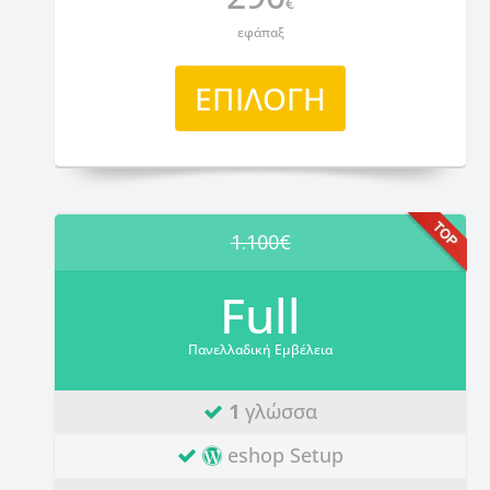
€
εφάπαξ
ΕΠΙΛΟΓΗ
1.100€
Full
Πανελλαδική Εμβέλεια
1
γλώσσα
eshop Setup