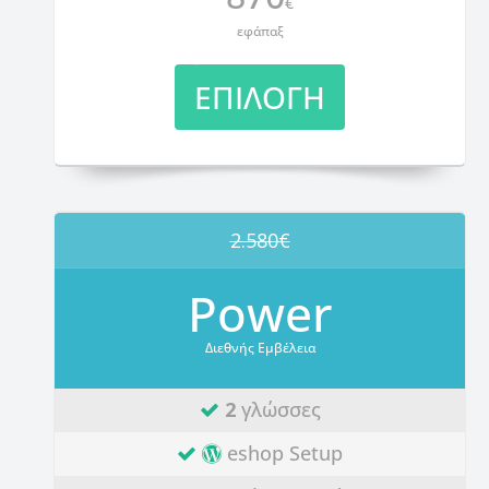
€
εφάπαξ
ΕΠΙΛΟΓΗ
2.580€
Power
Διεθνής Εμβέλεια
2
γλώσσες
eshop Setup