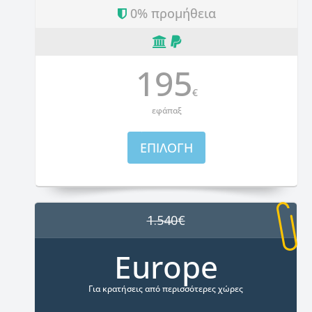
0% προμήθεια
195
€
εφάπαξ
ΕΠΙΛΟΓΗ
1.540€
Europe
Για κρατήσεις από περισσότερες χώρες