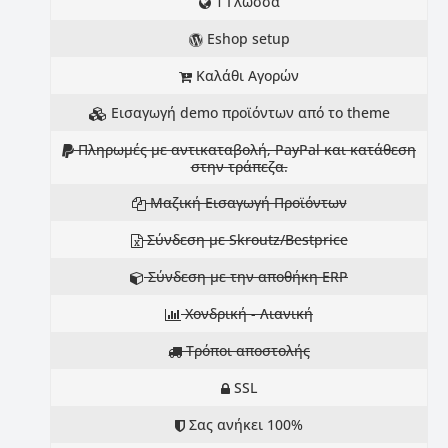
1 Γλώσσα
Eshop setup
Καλάθι Αγορών
Εισαγωγή demo προϊόντων από το theme
Πληρωμές με αντικαταβολή, PayPal και κατάθεση
στην τράπεζα.
Μαζική Εισαγωγή Προϊόντων
Σύνδεση με Skroutz/Bestprice
Σύνδεση με την αποθήκη ERP
Χονδρική - Λιανική
Tρόποι αποστολής
SSL
Σας ανήκει 100%