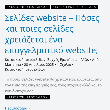
website;
ΚΑΤΑΣΚΕΥΉ ΙΣΤΟΣΕΛΊΔΩΝ
ΣΥΧΝΈΣ ΕΡΩΤΉΣΕΙΣ - FAQS
Σελίδες website – Πόσες
και ποιες σελίδες
χρειάζεται ένα
επαγγελματικό website;
Κατασκευή ιστοσελίδων
,
Συχνές Ερωτήσεις - FAQs
• Από
Marianna
•
28 Απριλίου, 2025
•
1 Σχόλιο
•
Κατασκευή Ιστοσελίδων
Το πόσες σελίδες website θα χρειαστείτε, εξαρτάται από
τον τύπο της επιχείρησής σας, τους στόχους αλλά και το
κοινό-στόχο σας.
ΚΑΤΑΣΚΕΥΉ ΙΣΤΟΣΕΛΊΔΩΝ
Περισσότερα »