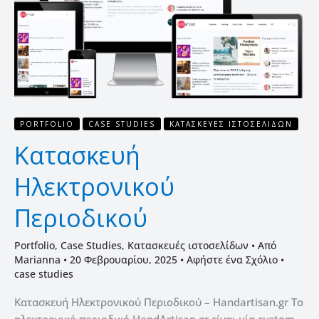
PORTFOLIO
CASE STUDIES
ΚΑΤΑΣΚΕΥΈΣ ΙΣΤΟΣΕΛΊΔΩΝ
Κατασκευή
Ηλεκτρονικού
Περιοδικού
Portfolio
,
Case Studies
,
Κατασκευές ιστοσελίδων
• Από
Marianna
•
20 Φεβρουαρίου, 2025
•
Αφήστε ένα Σχόλιο
•
case studies
Κατασκευή Ηλεκτρονικού Περιοδικού – Handartisan.gr Το
ηλεκτρονικό περιοδικό HandArtisan.gr είναι μία custom