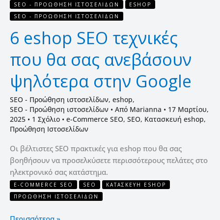
SEO - ΠΡΟΏΘΗΣΗ ΙΣΤΟΣΕΛΊΔΩΝ
ESHOP
SEO - ΠΡΟΏΘΗΣΗ ΙΣΤΟΣΕΛΊΔΩΝ
6 eshop SEO τεχνικές
που θα σας ανεβάσουν
ψηλότερα στην Google
SEO - Προώθηση ιστοσελίδων
,
eshop
,
SEO - Προώθηση ιστοσελίδων
• Από
Marianna
•
17 Μαρτίου,
2025
•
1 Σχόλιο
•
e-Commerce SEO
,
SEO
,
Κατασκευή eshop
,
Προώθηση Ιστοσελίδων
Οι βέλτιστες SEO πρακτικές για eshop που θα σας
βοηθήσουν να προσελκύσετε περισσότερους πελάτες στο
ηλεκτρονικό σας κατάστημα.
E-COMMERCE SEO
SEO
ΚΑΤΑΣΚΕΥΉ ESHOP
ΠΡΟΏΘΗΣΗ ΙΣΤΟΣΕΛΊΔΩΝ
Περισσότερα »