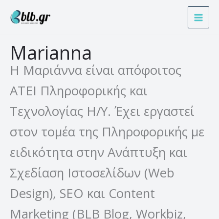
Μετάβαση
Α
στο
ν
περιεχόμενο
α
Marianna
ζ
ή
Η Μαριάννα είναι απόφοιτος
τ
ΑΤΕΙ Πληροφορικής και
η
Τεχνολογίας Η/Υ. Έχει εργαστεί
σ
η
στον τομέα της Πληροφορικής με
ειδικότητα στην Ανάπτυξη και
Σχεδίαση Ιστοσελίδων (Web
Design), SEO και Content
Marketing (BLB Blog, Workbiz,