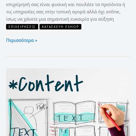
επιχείρησή σας είναι φυσική και πουλάτε τα προϊόντα ή
τις υπηρεσίες σας στην τοπική αγορά αλλά όχι online,
ίσως να χάνετε μια σημαντική ευκαιρία για αύξηση
ΕΠΙΧΕΙΡΉΣΕΙΣ
ΚΑΤΑΣΚΕΥΉ ESHOP
Περισσότερα »
11
“Χρυσοί”
Κανόνες
για
seo-
friendly
περιεχόμενο
ιστοσελίδας