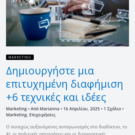
τεχνικές
και
ιδέες
MARKETING
Δημιουργήστε μια
επιτυχημένη διαφήμιση
+6 τεχνικές και ιδέες
Marketing
• Από
Marianna
•
16 Απριλίου, 2025
•
1 Σχόλιο
•
Marketing
,
Επιχειρήσεις
Ο συνεχώς αυξανόμενος ανταγωνισμός στο διαδίκτυο, το
AI, οι πολιτικές απορρήτου και οι διαφορετικές