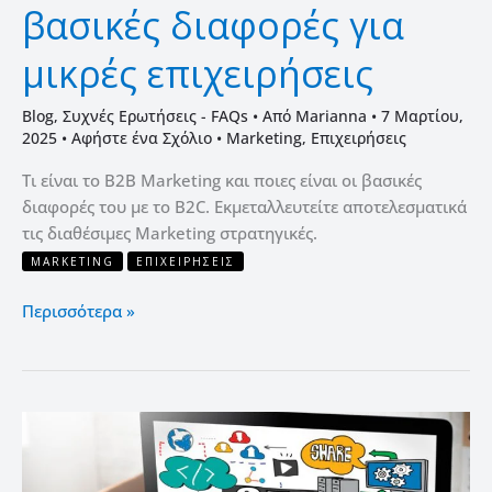
βασικές διαφορές για
μικρές επιχειρήσεις
Blog
,
Συχνές Ερωτήσεις - FAQs
• Από
Marianna
•
7 Μαρτίου,
2025
•
Αφήστε ένα Σχόλιο
•
Marketing
,
Επιχειρήσεις
Τι είναι το B2B Marketing και ποιες είναι οι βασικές
διαφορές του με το B2C. Εκμεταλλευτείτε αποτελεσματικά
τις διαθέσιμες Marketing στρατηγικές.
MARKETING
ΕΠΙΧΕΙΡΉΣΕΙΣ
Περισσότερα »
7
SEO
τεχνικές