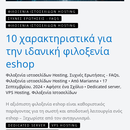
ΦΙΛΟΞΕΝΊΑ ΙΣΤΟΣΕΛΊΔΩΝ HOSTING
ΣΥΧΝΈΣ ΕΡΩΤΉΣΕΙΣ - FAQS
ΦΙΛΟΞΕΝΊΑ ΙΣΤΟΣΕΛΊΔΩΝ HOSTING
10 χαρακτηριστικά για
την ιδανική φιλοξενία
eshop
Φιλοξενία ιστοσελίδων Hosting
,
Συχνές Ερωτήσεις - FAQs
,
Φιλοξενία ιστοσελίδων Hosting
• Από
Marianna
•
17
Σεπτεμβρίου, 2024
•
Αφήστε ένα Σχόλιο
•
Dedicated server
,
VPS Hosting
,
Φιλοξενία Ιστοσελίδων
Η αξιόπιστη φιλοξενία eshop είναι καθοριστικός
παράγοντας για τη σωστή και αποδοτική λειτουργία ενός
eshop – Ξεχωρίστε από τον ανταγωνισμό.
DEDICATED SERVER
VPS HOSTING