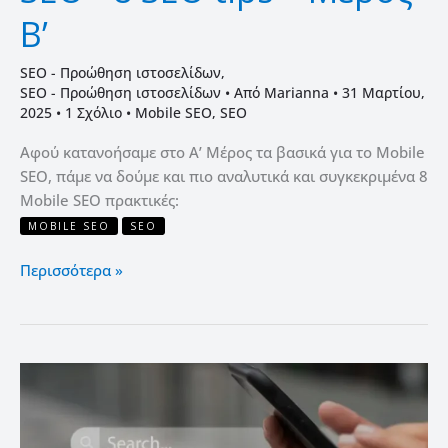
Β’
SEO - Προώθηση ιστοσελίδων
,
SEO - Προώθηση ιστοσελίδων
• Από
Marianna
•
31 Μαρτίου,
2025
•
1 Σχόλιο
•
Mobile SEO
,
SEO
Αφού κατανοήσαμε στο Α’ Μέρος τα βασικά για το Mobile
SEO, πάμε να δούμε και πιο αναλυτικά και συγκεκριμένα 8
Mobile SEO πρακτικές:
MOBILE SEO
SEO
Περισσότερα »
Τα
βασικά
για
το