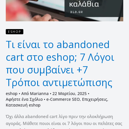
7
Λόγοι
που
συμβαίνει
ESHOP
+7
Τι είναι το abandoned
Τρόποι
αντιμετώπισης
cart στο eshop; 7 Λόγοι
που συμβαίνει +7
Τρόποι αντιμετώπισης
eshop
• Από
Marianna
•
22 Μαρτίου, 2025
•
Αφήστε ένα Σχόλιο
•
e-Commerce SEO
,
Επιχειρήσεις
,
Κατασκευή eshop
Όχι άλλα abandoned cart λίγο πριν την ολοκλήρωση
αγοράς. Μάθετε ποιοι είναι οι 7 λόγοι που οι πελάτες σας