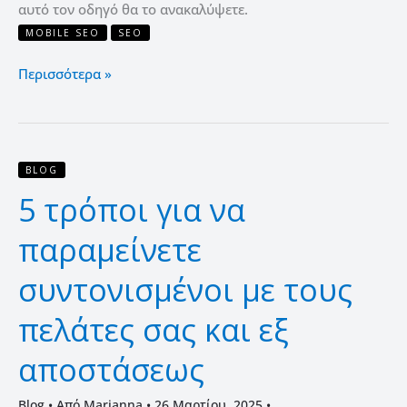
αυτό τον οδηγό θα το ανακαλύψετε.
MOBILE SEO
SEO
Περισσότερα »
5
BLOG
τρόποι
5 τρόποι για να
για
να
παραμείνετε
παραμείνετε
συντονισμένοι
συντονισμένοι με τους
με
πελάτες σας και εξ
τους
πελάτες
αποστάσεως
σας
και
Blog
• Από
Marianna
•
26 Μαρτίου, 2025
•