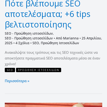
Πότε βλέπουμε SEO
αποτελέσματα; +6 tips
βελτιστοποίησης
SEO - Προώθηση ιστοσελίδων
,
SEO - Προώθηση ιστοσελίδων
• Από
Marianna
•
25 Απριλίου,
2025
•
4 Σχόλια
•
SEO
,
Προώθηση Ιστοσελίδων
Ανακαλύψτε τους τρόπους και τις SEO τεχνικές ώστε να
αποκτήσετε πραγματικά SEO αποτελέσματα μέσα σε έναν
χρόνο!
SEO
ΠΡΟΏΘΗΣΗ ΙΣΤΟΣΕΛΊΔΩΝ
Περισσότερα »
SEO