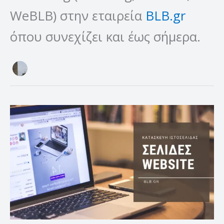
WeBLB) στην εταιρεία
BLB.gr
όπου συνεχίζει και έως σήμερα.
Σελίδες
website
–
Πόσες
και
ποιες
σελίδες
χρειάζεται
ένα
επαγγελματικό