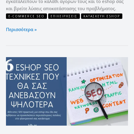
εγκαταλείπουν το καλάθι αγορών τους και το eshop σας
και βρείτε λύσεις αποκατάστασης του προβλήματος.
E-COMMERCE SEO
ΕΠΙΧΕΙΡΉΣΕΙΣ
ΚΑΤΑΣΚΕΥΉ ESHOP
Περισσότερα »
6
eshop
SEO
τεχνικές
που
θα
σας
ανεβάσουν
ψηλότερα
στην
Google