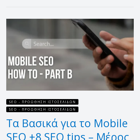
Τα
Βασικά
για
το
Mobile
SEO
+8
SEO
tips
–
Μέρος
SEO - ΠΡΟΏΘΗΣΗ ΙΣΤΟΣΕΛΊΔΩΝ
Β’
SEO - ΠΡΟΏΘΗΣΗ ΙΣΤΟΣΕΛΊΔΩΝ
Τα Βασικά για το Mobile
SEO +8 SEO tips – Μέρος