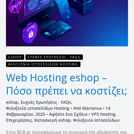
πρέπει
να
κοστίζει;
ESHOP
ΣΥΧΝΈΣ ΕΡΩΤΉΣΕΙΣ - FAQS
ΦΙΛΟΞΕΝΊΑ ΙΣΤΟΣΕΛΊΔΩΝ HOSTING
Web Hosting eshop –
Πόσο πρέπει να κοστίζει;
eshop
,
Συχνές Ερωτήσεις - FAQs
,
Φιλοξενία ιστοσελίδων Hosting
• Από
Marianna
•
14
Φεβρουαρίου, 2025
•
Αφήστε ένα Σχόλιο
•
VPS Hosting
,
Επιχειρήσεις
,
Κατασκευή eshop
,
Φιλοξενία Ιστοσελίδων
Στην BLB.gr προσφέρουμε τη σιγουριά της αδιάκοπης και