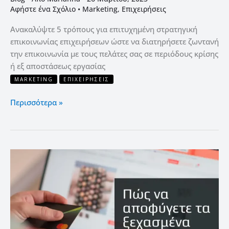
εξ
Αφήστε ένα Σχόλιο
•
Marketing
,
Επιχειρήσεις
αποστάσεως
Ανακαλύψτε 5 τρόπους για επιτυχημένη στρατηγική
επικοινωνίας επιχειρήσεων ώστε να διατηρήσετε ζωντανή
την επικοινωνία με τους πελάτες σας σε περιόδους κρίσης
ή εξ αποστάσεως εργασίας
MARKETING
ΕΠΙΧΕΙΡΉΣΕΙΣ
Περισσότερα »
Τι
είναι
το
abandoned
cart
στο
eshop;