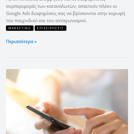
συμπεριφορές των καταναλωτών, απαιτούν πλέον οι
Google Ads διαφημίσεις σας να βρίσκονται στην κορυφή
του παιχνιδιού και του ανταγωνισμού.
MARKETING
ΕΠΙΧΕΙΡΉΣΕΙΣ
Περισσότερα »
Τι
είναι
το
UGC;
+7
τρόποι
να
το
διαχειριστείτε