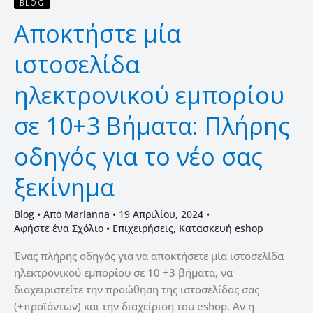
BLOG
σας
Αποκτήστε μία
ξεκίνημα
ιστοσελίδα
ηλεκτρονικού εμπορίου
σε 10+3 Βήματα: Πλήρης
οδηγός για το νέο σας
ξεκίνημα
Blog
• Από
Marianna
•
19 Απριλίου, 2024
•
Αφήστε ένα Σχόλιο
•
Επιχειρήσεις
,
Κατασκευή eshop
Ένας πλήρης οδηγός για να αποκτήσετε μία ιστοσελίδα
ηλεκτρονικού εμπορίου σε 10 +3 βήματα, να
διαχειριστείτε την προώθηση της ιστοσελίδας σας
(+προϊόντων) και την διαχείριση του eshop. Αν η