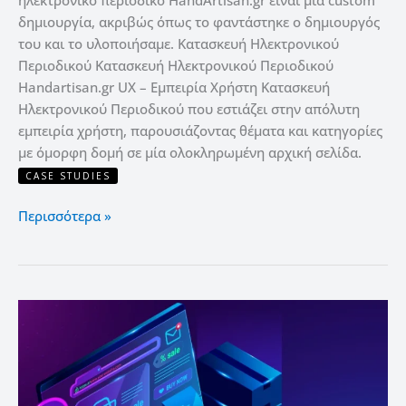
δημιουργία, ακριβώς όπως το φαντάστηκε ο δημιουργός
του και το υλοποιήσαμε. Κατασκευή Ηλεκτρονικού
Περιοδικού Κατασκευή Ηλεκτρονικού Περιοδικού
Handartisan.gr UX – Εμπειρία Χρήστη Κατασκευή
Ηλεκτρονικού Περιοδικού που εστιάζει στην απόλυτη
εμπειρία χρήστη, παρουσιάζοντας θέματα και κατηγορίες
με όμορφη δομή σε μία ολοκληρωμένη αρχική σελίδα.
CASE STUDIES
Περισσότερα »
Web
Hosting
eshop
–
Πόσο