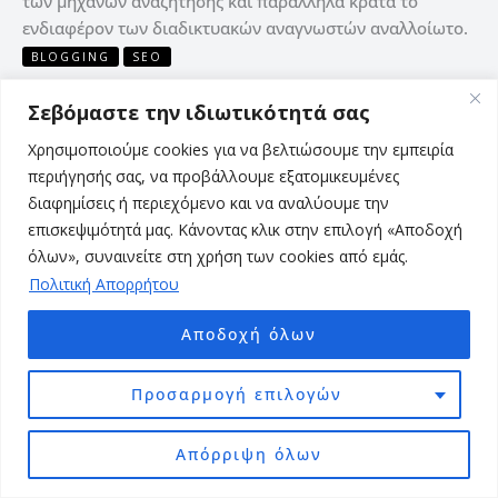
των μηχανών αναζήτησης και παράλληλα κρατά το
ενδιαφέρον των διαδικτυακών αναγνωστών αναλλοίωτο.
BLOGGING
SEO
Περισσότερα »
Σεβόμαστε την ιδιωτικότητά σας
Χρησιμοποιούμε cookies για να βελτιώσουμε την εμπειρία
περιήγησής σας, να προβάλλουμε εξατομικευμένες
διαφημίσεις ή περιεχόμενο και να αναλύουμε την
Δημιουργία
επισκεψιμότητά μας. Κάνοντας κλικ στην επιλογή «Αποδοχή
Επαγγελματικού
όλων», συναινείτε στη χρήση των cookies από εμάς.
site:
Πολιτική Απορρήτου
Πώς
θα
Αποδοχή όλων
δημιουργήσω
μια
Προσαρμογή επιλογών
υπέροχη
ιστοσελίδα
Απόρριψη όλων
επιχείρησης