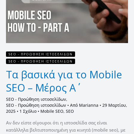
Mobile
SEO
–
Μέρος
Α΄
SEO - ΠΡΟΏΘΗΣΗ ΙΣΤΟΣΕΛΊΔΩΝ
SEO - ΠΡΟΏΘΗΣΗ ΙΣΤΟΣΕΛΊΔΩΝ
Τα βασικά για το Mobile
SEO – Μέρος Α΄
SEO - Προώθηση ιστοσελίδων
,
SEO - Προώθηση ιστοσελίδων
• Από
Marianna
•
29 Μαρτίου,
2025
•
1 Σχόλιο
•
Mobile SEO
,
SEO
Αν δεν είστε σίγουροι ότι η ιστοσελίδα σας είναι
κατάλληλα βελτιστοποιημένη για κινητά (mobile seo), με