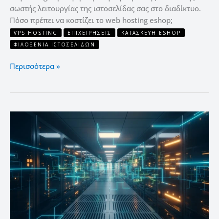
σωστής λειτουργίας της ιστοσελίδας σας στο διαδίκτυο.
Πόσο πρέπει να κοστίζει το web hosting eshop;
VPS HOSTING
ΕΠΙΧΕΙΡΉΣΕΙΣ
ΚΑΤΑΣΚΕΥΉ ESHOP
ΦΙΛΟΞΕΝΊΑ ΙΣΤΟΣΕΛΊΔΩΝ
Περισσότερα »
10
χαρακτηριστικά
για
την
ιδανική
φιλοξενία
eshop