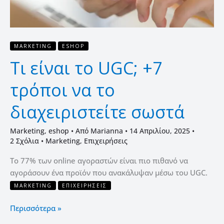
σωστά
MARKETING
ESHOP
Τι είναι το UGC; +7
τρόποι να το
διαχειριστείτε σωστά
Marketing
,
eshop
• Από
Marianna
•
14 Απριλίου, 2025
•
2 Σχόλια
•
Marketing
,
Επιχειρήσεις
Το 77% των online αγοραστών είναι πιο πιθανό να
αγοράσουν ένα προϊόν που ανακάλυψαν μέσω του UGC.
MARKETING
ΕΠΙΧΕΙΡΉΣΕΙΣ
Περισσότερα »