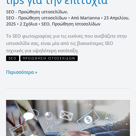
tips για την επιτυχία
SEO - Προώθηση ιστοσελίδων
,
SEO - Προώθηση ιστοσελίδων
• Από
Marianna
•
23 Απριλίου,
2025
•
2 Σχόλια
•
SEO
,
Προώθηση Ιστοσελίδων
Το SEO φωτογραφίας για τις εικόνες που ανεβάζετε στην
ιστοσελίδα σας, είναι μία από τις βασικότερες SEO
τεχνικές για υψηλότερη κατάταξη.
SEO
ΠΡΟΏΘΗΣΗ ΙΣΤΟΣΕΛΊΔΩΝ
Περισσότερα »
Δημιουργήστε
μια
επιτυχημένη
διαφήμιση
+6