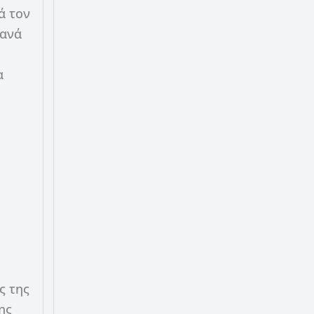
ά τον
 ανά
α
ς της
ης