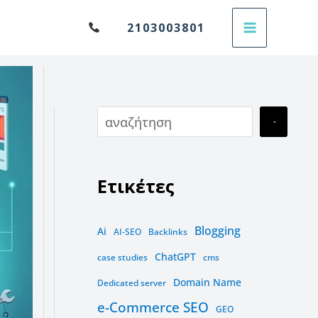
Α
2103003801
ν
α
ζ
ή
τ
η
Ετικέτες
σ
η
Blogging
Ai
AI-SEO
Backlinks
ChatGPT
case studies
cms
Domain Name
Dedicated server
e-Commerce SEO
GEO