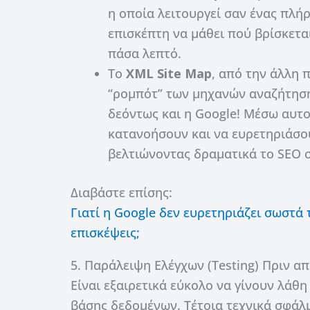
η οποία λειτουργεί σαν ένας πλή
επισκέπτη να μάθει πού βρίσκετα
πάσα λεπτό.
Το
XML Site Map
, από την άλλη 
“ρομπότ” των μηχανών αναζήτησης
δεόντως και η Google! Μέσω αυτο
κατανοήσουν και να ευρετηριάσου
βελτιώνοντας δραματικά το SEO σ
Διαβάστε επίσης:
Γιατί η Google δεν ευρετηριάζει σωστά
επισκέψεις;
5. Παράλειψη Ελέγχων (Testing) Πριν α
Είναι εξαιρετικά εύκολο να γίνουν λάθη 
βάσης δεδομένων. Τέτοια τεχνικά σφά