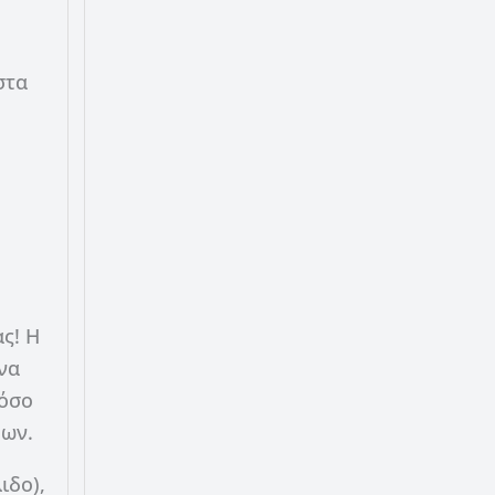
στα
ς! Η
να
 όσο
δων.
ιδο),