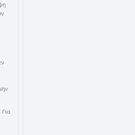
ιψη
ών
εν
μην
 Για