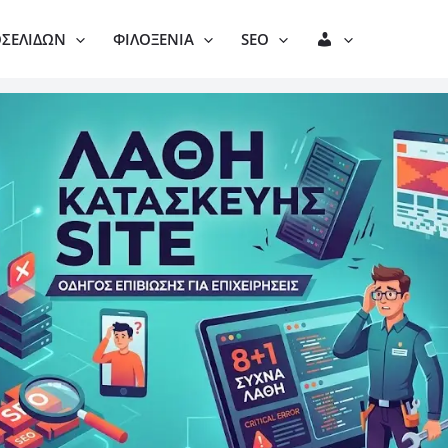
Λ
ΟΣΕΛΊΔΩΝ
ΦΙΛΟΞΕΝΊΑ
SEO
Ο
Γ
Α
Ρ
Ι
Α
Σ
Μ
Ό
Σ