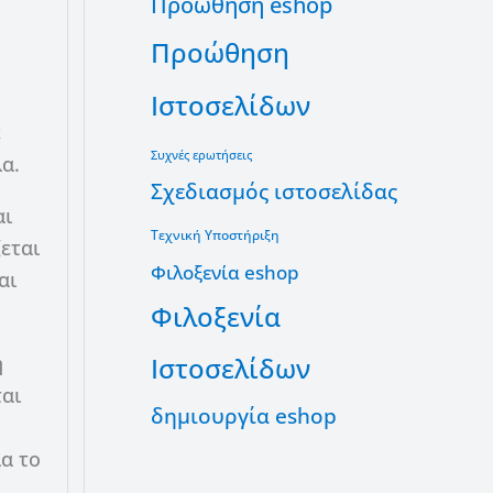
Προώθηση eshop
Προώθηση
Ιστοσελίδων
ε
Συχνές ερωτήσεις
α.
Σχεδιασμός ιστοσελίδας
αι
Τεχνική Υποστήριξη
ζεται
Φιλοξενία eshop
αι
Φιλοξενία
η
Ιστοσελίδων
ται
δημιουργία eshop
α το