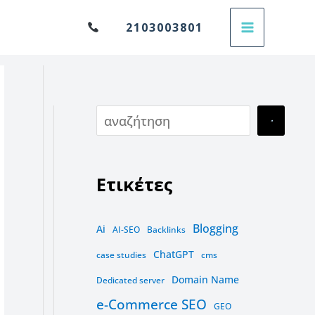
Α
2103003801
ν
α
ζ
ή
τ
η
Ετικέτες
σ
η
Blogging
Ai
AI-SEO
Backlinks
ChatGPT
case studies
cms
Domain Name
Dedicated server
e-Commerce SEO
GEO