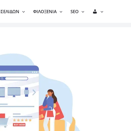
Λ
ΟΣΕΛΊΔΩΝ
ΦΙΛΟΞΕΝΊΑ
SEO
Ο
Γ
Α
Ρ
Ι
Α
Σ
Μ
Ό
Σ