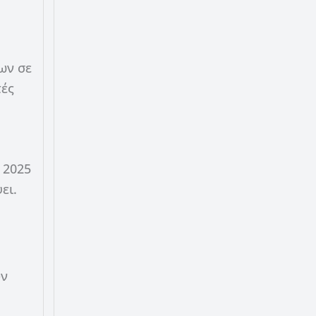
ων σε
τές
 2025
ει.
υν