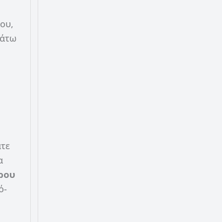
ου,
κάτω
άτε
α
ρου
ό-