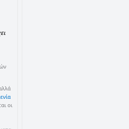
ει
γών
 αλλά
ενία
αι οι