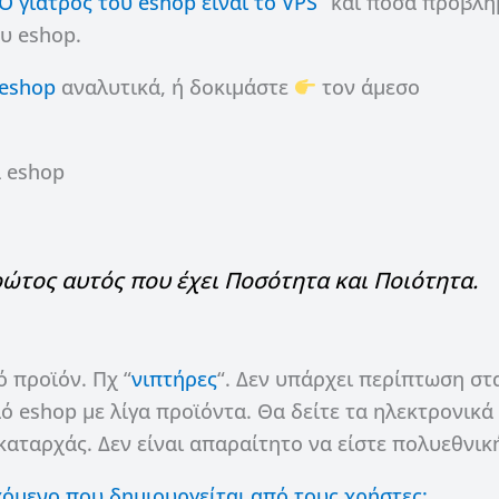
Ο γιατρός του eshop είναι το VPS
” και πόσα προβλ
ου eshop.
 eshop
αναλυτικά, ή δοκιμάστε
τον άμεσο
α eshop
ρώτος αυτός που έχει Ποσότητα και Ποιότητα.
 προϊόν. Πχ “
νιπτήρες
“. Δεν υπάρχει περίπτωση στ
 eshop με λίγα προϊόντα. Θα δείτε τα ηλεκτρονικά
αταρχάς. Δεν είναι απαραίτητο να είστε πολυεθνικ
εχόμενο που δημιουργείται από τους χρήστες;