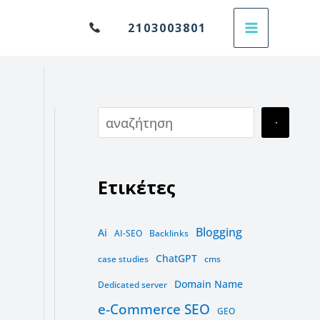
Α
2103003801
ν
α
ζ
ή
τ
η
Ετικέτες
σ
η
Blogging
Ai
AI-SEO
Backlinks
ChatGPT
case studies
cms
Domain Name
Dedicated server
e-Commerce SEO
GEO