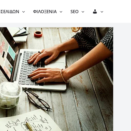
Λ
ΟΣΕΛΊΔΩΝ
ΦΙΛΟΞΕΝΊΑ
SEO
Ο
Γ
Α
Ρ
Ι
Α
Σ
Μ
Ό
Σ