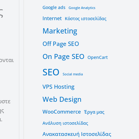
ς
Google ads
Google Analytics
Internet
Kόστος ιστοσελίδας
Marketing
Off Page SEO
On Page SEO
OpenCart
ονται
SEO
Social media
VPS Hosting
Web Design
ώστε
ης
WooCommerce
Έργα μας
.
Ανάλυση ιστοσελίδας
Ανακατασκευή Ιστοσελίδας