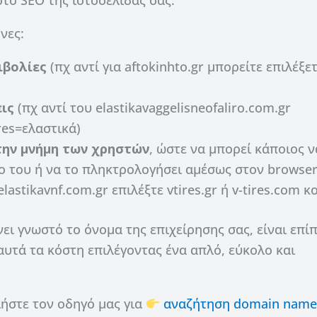
νες:
ιβολίες
(πχ αντί για aftokinhto.gr μπορείτε επιλέξε
ις
(πχ αντί του elastikavaggelisneofaliro.com.gr
ires=ελαστικά)
στην μνήμη των χρηστών
, ώστε να μπορεί κάποιος ν
ίλο του ή να το πληκτρολογήσει αμέσως στον browse
elastikavnf.com.gr επιλέξτε vtires.gr ή v-tires.com κ
νει γνωστό το όνομα της επιχείρησης σας, είναι επί
αυτά τα κόστη επιλέγοντας ένα απλό, εύκολο και
ήστε τον οδηγό μας για
αναζήτηση domain name