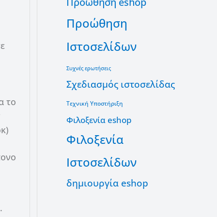
Προώθηση eshop
Προώθηση
Ιστοσελίδων
τε
Συχνές ερωτήσεις
Σχεδιασμός ιστοσελίδας
α το
Τεχνική Υποστήριξη
r
Φιλοξενία eshop
οκ)
Φιλοξενία
πονο
Ιστοσελίδων
δημιουργία eshop
.